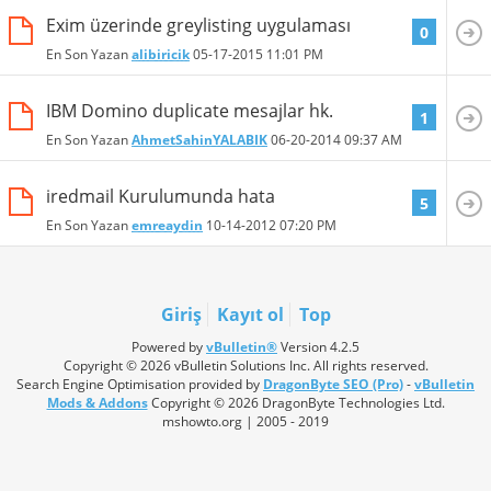
Exim üzerinde greylisting uygulaması
0
En Son Yazan
alibiricik
05-17-2015
11:01 PM
IBM Domino duplicate mesajlar hk.
1
En Son Yazan
AhmetSahinYALABIK
06-20-2014
09:37 AM
iredmail Kurulumunda hata
5
En Son Yazan
emreaydin
10-14-2012
07:20 PM
Giriş
Kayıt ol
Top
Powered by
vBulletin®
Version 4.2.5
Copyright © 2026 vBulletin Solutions Inc. All rights reserved.
Search Engine Optimisation provided by
DragonByte SEO (Pro)
-
vBulletin
Mods & Addons
Copyright © 2026 DragonByte Technologies Ltd.
mshowto.org | 2005 - 2019