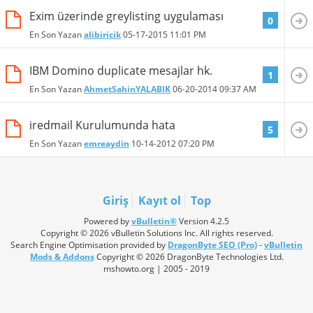
Exim üzerinde greylisting uygulaması
0
En Son Yazan
alibiricik
05-17-2015
11:01 PM
IBM Domino duplicate mesajlar hk.
1
En Son Yazan
AhmetSahinYALABIK
06-20-2014
09:37 AM
iredmail Kurulumunda hata
5
En Son Yazan
emreaydin
10-14-2012
07:20 PM
Giriş
Kayıt ol
Top
Powered by
vBulletin®
Version 4.2.5
Copyright © 2026 vBulletin Solutions Inc. All rights reserved.
Search Engine Optimisation provided by
DragonByte SEO (Pro)
-
vBulletin
Mods & Addons
Copyright © 2026 DragonByte Technologies Ltd.
mshowto.org | 2005 - 2019