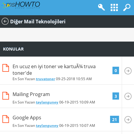
Diğer Mail Teknolojileri
KONULAR
En ucuz en iyi toner ve kartuÃ¾ truva
0
toner'de
En Son Yazan
truvatoner
09-25-2018
10:55 AM
Mailing Program
3
En Son Yazan
taylanguney
06-19-2015
10:09 AM
Google Apps
21
En Son Yazan
taylanguney
06-19-2015
10:07 AM