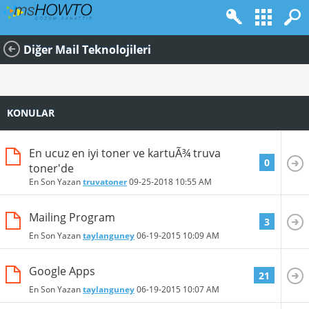
Diğer Mail Teknolojileri
KONULAR
En ucuz en iyi toner ve kartuÃ¾ truva
0
toner'de
En Son Yazan
truvatoner
09-25-2018
10:55 AM
Mailing Program
3
En Son Yazan
taylanguney
06-19-2015
10:09 AM
Google Apps
21
En Son Yazan
taylanguney
06-19-2015
10:07 AM