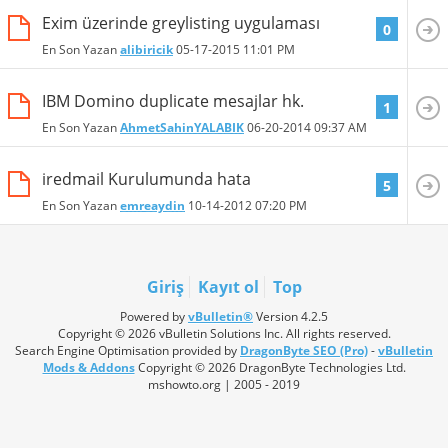
Exim üzerinde greylisting uygulaması
0
En Son Yazan
alibiricik
05-17-2015
11:01 PM
IBM Domino duplicate mesajlar hk.
1
En Son Yazan
AhmetSahinYALABIK
06-20-2014
09:37 AM
iredmail Kurulumunda hata
5
En Son Yazan
emreaydin
10-14-2012
07:20 PM
Giriş
Kayıt ol
Top
Powered by
vBulletin®
Version 4.2.5
Copyright © 2026 vBulletin Solutions Inc. All rights reserved.
Search Engine Optimisation provided by
DragonByte SEO (Pro)
-
vBulletin
Mods & Addons
Copyright © 2026 DragonByte Technologies Ltd.
mshowto.org | 2005 - 2019