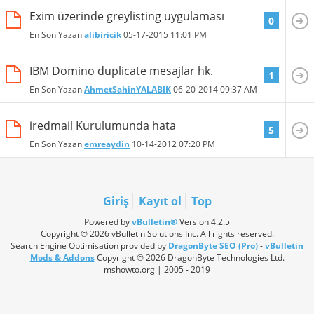
Exim üzerinde greylisting uygulaması
0
En Son Yazan
alibiricik
05-17-2015
11:01 PM
IBM Domino duplicate mesajlar hk.
1
En Son Yazan
AhmetSahinYALABIK
06-20-2014
09:37 AM
iredmail Kurulumunda hata
5
En Son Yazan
emreaydin
10-14-2012
07:20 PM
Giriş
Kayıt ol
Top
Powered by
vBulletin®
Version 4.2.5
Copyright © 2026 vBulletin Solutions Inc. All rights reserved.
Search Engine Optimisation provided by
DragonByte SEO (Pro)
-
vBulletin
Mods & Addons
Copyright © 2026 DragonByte Technologies Ltd.
mshowto.org | 2005 - 2019