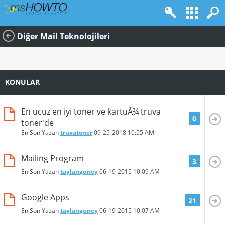
Diğer Mail Teknolojileri
KONULAR
En ucuz en iyi toner ve kartuÃ¾ truva
0
toner'de
En Son Yazan
truvatoner
09-25-2018
10:55 AM
Mailing Program
3
En Son Yazan
taylanguney
06-19-2015
10:09 AM
Google Apps
21
En Son Yazan
taylanguney
06-19-2015
10:07 AM