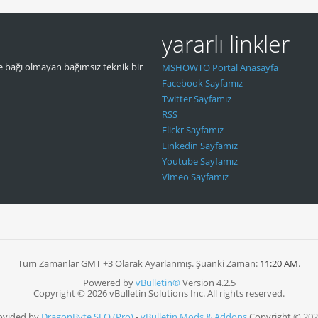
yararlı linkler
 bağı olmayan bağımsız teknik bir
MSHOWTO Portal Anasayfa
Facebook Sayfamız
Twitter Sayfamız
RSS
Flickr Sayfamız
Linkedin Sayfamız
Youtube Sayfamız
Vimeo Sayfamız
Tüm Zamanlar GMT +3 Olarak Ayarlanmış. Şuanki Zaman:
11:20 AM
.
Powered by
vBulletin®
Version 4.2.5
Copyright © 2026 vBulletin Solutions Inc. All rights reserved.
rovided by
DragonByte SEO (Pro)
-
vBulletin Mods & Addons
Copyright © 202