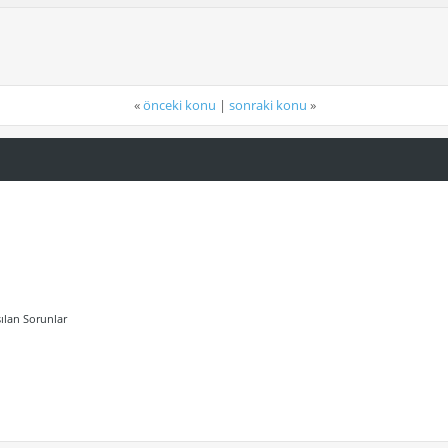
«
önceki konu
|
sonraki konu
»
ılan Sorunlar