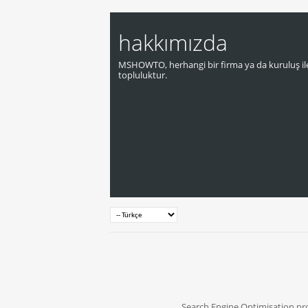
hakkımızda
MSHOWTO, herhangi bir firma ya da kuruluş ile
topluluktur.
Search Engine Optimisation p