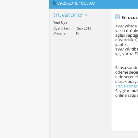
09-25-2018,
10:55 AM
truvatoner
En ucuz 
Yeni Üye
1997 yılında
Üyelik tarihi
Sep 2018
yazıcı ürünl
Mesajlar
10
açılışı yaptı
duyurduk. Ço
yaptık.
1997 yılı it
yaşıyoruz. F
Satışa sundu
ödeme seçene
İade seçeneğ
olarak bizi y
Truva Toner 
Saygılarımız
online satış 