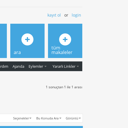
kayıt ol
or
login
tüm
ara
makaleler
ardım
Ajanda
Eylemler
Yararlı Linkler
1 sonuçtan 1 ile 1 arası
Seçenekler
Bu Konuda Ara
Görüntü