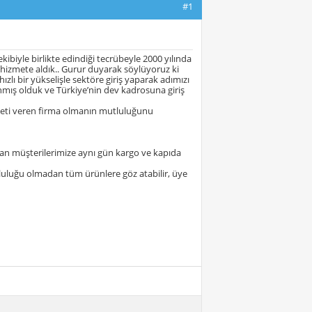
#1
ibiyle birlikte edindiği tecrübeyle 2000 yılında
 hizmete aldık.. Gurur duyarak söylüyoruz ki
ızlı bir yükselişle sektöre giriş yaparak adımızı
nmış olduk ve Türkiye’nin dev kadrosuna giriş
izmeti veren firma olmanın mutluluğunu
an müşterilerimize aynı gün kargo ve kapıda
luluğu olmadan tüm ürünlere göz atabilir, üye