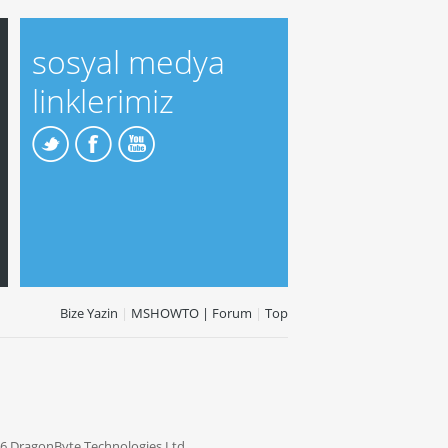
sosyal medya
linklerimiz
Bize Yazin
|
MSHOWTO | Forum
|
Top
6 DragonByte Technologies Ltd.