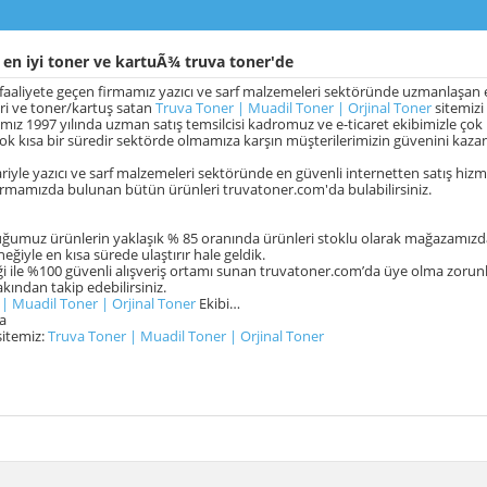
en iyi toner ve kartuÃ¾ truva toner'de
 faaliyete geçen firmamız yazıcı ve sarf malzemeleri sektöründe uzmanlaşan ek
eri ve toner/kartuş satan
Truva Toner | Muadil Toner | Orjinal Toner
sitemizi
ğımız 1997 yılında uzman satış temsilcisi kadromuz ve e-ticaret ekibimizle çok h
k kısa bir süredir sektörde olmamıza karşın müşterilerimizin güvenini kaza
ibariyle yazıcı ve sarf malzemeleri sektöründe en güvenli internetten satış h
irmamızda bulunan bütün ürünleri truvatoner.com'da bulabilirsiniz.
ğumuz ürünlerin yaklaşık % 85 oranında ürünleri stoklu olarak mağazamızd
ğiyle en kısa sürede ulaştırır hale geldik.
i ile %100 güvenli alışveriş ortamı sunan truvatoner.com’da üye olma zorun
akından takip edebilirsiniz.
| Muadil Toner | Orjinal Toner
Ekibi…
la
sitemiz:
Truva Toner | Muadil Toner | Orjinal Toner