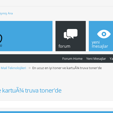
işmiş Ara
yeni
forum
mesajlar
Forum Home
Yeni Mesajlar
Y
 Mail Teknolojileri
En ucuz en iyi toner ve kartuÃ¾ truva toner'de
ve kartuÃ¾ truva toner'de