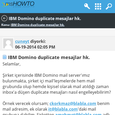
IBM Domino duplicate mesajlar hk.
Konu:
IBM Domino duplicate mesajlar hk.
cuneyt
diyorki:
06-19-2014
02:05 PM
IBM Domino duplicate mesajlar hk.
Selamlar,
Şirket içerisinde IBM Domino mail server'ımız
bulunmakta, şirket içi mail'leşmelerde hem mail
grubunda olup hemde kişisel olarak mail atıldığı zaman
inbox'a düşen duplicate mesajları nasıl engelleyebilirim?
Örnek verecek olursam;
ckorkmaz@blabla.com
benim
mail adresim, ek olarak
it@blabla.com
'daki mail
grubuna dahilim. Şirketten
amehmet@blabla.com
adlı