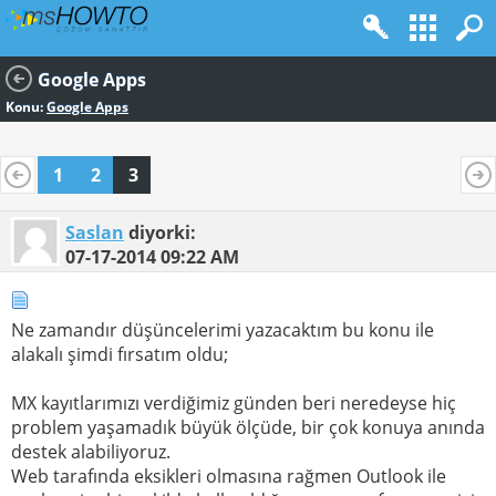
Google Apps
Konu:
Google Apps
1
2
3
Saslan
diyorki:
07-17-2014
09:22 AM
Ne zamandır düşüncelerimi yazacaktım bu konu ile
alakalı şimdi fırsatım oldu;
MX kayıtlarımızı verdiğimiz günden beri neredeyse hiç
problem yaşamadık büyük ölçüde, bir çok konuya anında
destek alabiliyoruz.
Web tarafında eksikleri olmasına rağmen Outlook ile