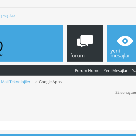
işmiş Ara
yeni
forum
mesajlar
Forum Home
Yeni Mesajlar
Y
 Mail Teknolojileri
Google Apps
22 sonuçtan 