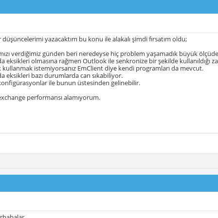
düşüncelerimi yazacaktım bu konu ile alakalı şimdi fırsatım oldu;
mızı verdiğimiz günden beri neredeyse hiç problem yaşamadık büyük ölçüde,
a eksikleri olmasına rağmen Outlook ile senkronize bir şekilde kullanıldığı 
 kullanmak istemiyorsanız EmClient diye kendi programları da mevcut.
a eksikleri bazı durumlarda can sıkabiliyor.
nfigürasyonlar ile bunun üstesinden gelinebilir.
 exchange performansı alamıyorum.
rhabalar,