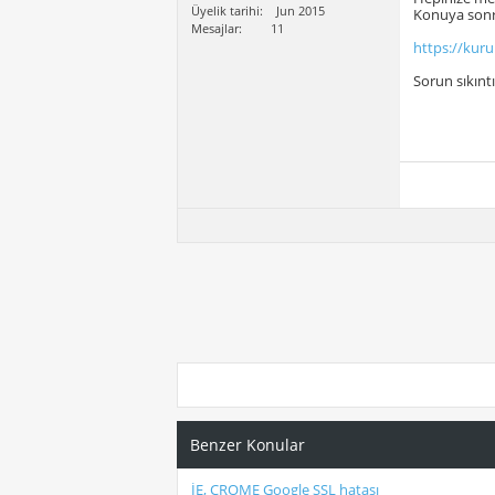
Üyelik tarihi
Jun 2015
Konuya sonra
Mesajlar
11
https://kur
Sorun sıkınt
Benzer Konular
İE, CROME Google SSL hatası