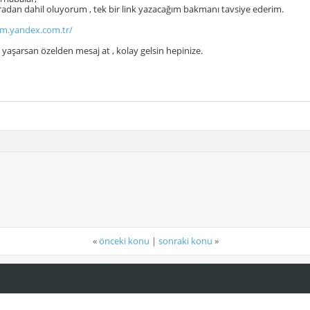
dan dahil oluyorum , tek bir link yazacağım bakmanı tavsiye ederim.
um.yandex.com.tr/
ı yaşarsan özelden mesaj at , kolay gelsin hepinize.
«
önceki konu
|
sonraki konu
»