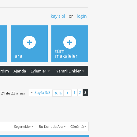
kayıt ol
or
login
tüm
ara
makaleler
ardım
Ajanda
Eylemler
Yararlı Linkler
Sayfa 3/3
1
2
3
21 ile 22 arası
İlk
Seçenekler
Bu Konuda Ara
Görüntü