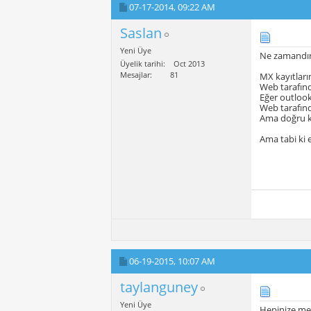
07-17-2014,
09:22 AM
Saslan
Yeni Üye
Ne zamandır 
Üyelik tarihi
Oct 2013
Mesajlar
81
MX kayıtları
Web tarafınd
Eğer outlook
Web tarafınd
Ama doğru ko
Ama tabi ki
06-19-2015,
10:07 AM
taylanguney
Yeni Üye
Hepinize me