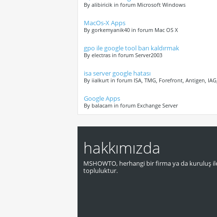
By alibiricik in forum Microsoft Windows
MacOs-X Apps
By gorkemyanik40 in forum Mac OS X
gpo ile google tool barı kaldırmak
By electras in forum Server2003
isa server google hatası
By iialkurt in forum ISA, TMG, Forefront, Antigen, IA
Google Apps
By balacam in forum Exchange Server
hakkımızda
MSHOWTO, herhangi bir firma ya da kuruluş ile
topluluktur.