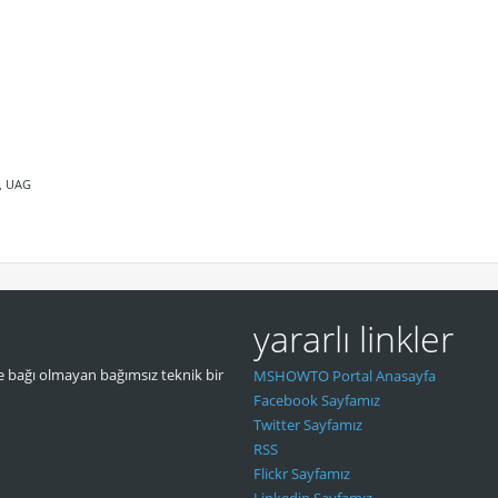
G, UAG
yararlı linkler
 bağı olmayan bağımsız teknik bir
MSHOWTO Portal Anasayfa
Facebook Sayfamız
Twitter Sayfamız
RSS
Flickr Sayfamız