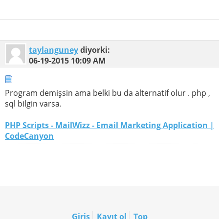
taylanguney
diyorki:
06-19-2015
10:09 AM
Program demişsin ama belki bu da alternatif olur . php ,
sql bilgin varsa.
PHP Scripts - MailWizz - Email Marketing Application |
CodeCanyon
Giriş
Kayıt ol
Top