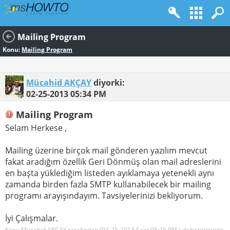
Mailing Program
Konu:
Mailing Program
Mücahid AKÇAY
diyorki:
02-25-2013
05:34 PM
Mailing Program
Selam Herkese ,
Mailing üzerine birçok mail gönderen yazılım mevcut
fakat aradığım özellik Geri Dönmüş olan mail adreslerini
en başta yüklediğim listeden ayıklamaya yetenekli aynı
zamanda birden fazla SMTP kullanabilecek bir mailing
programı arayışındayım. Tavsiyelerinizi bekliyorum.
İyi Çalışmalar.
Konu Mücahid AKÇAY tarafından (02-25-2013 Saat
06:25 PM
) değiştirilmiştir.