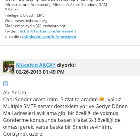
Infrastructure, Architecting Microsoft Azure Solutions, SAM
P-Seller
Intelligent Cloud | EMS
Web : www.mshowto.org
Mail : emre.aydin [@] mshowto.org
Twitter :
https://twitter.com/emreaydn
Linkedin :
tr.linkedin.com/in/emreaydn
Mücahid AKÇAY
diyorki:
02-26-2013
01:49 PM
Abi Selam ,
Cool Sender araştırdım. Bizzat ta aradım
, yalnız
Multiple SMTP server desteklemiyor ve Geriye Dönen
Mail adresleri ayıklama gibi bir özelliği de yokmuş.
Gönderme konusunda başarılı fakat 2-3 özelliği de
olması gerek, varsa başka bir önerin sevinirim.
Görüşmek üzere..