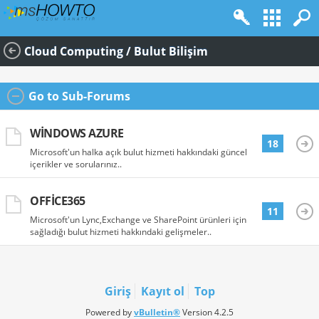
Cloud Computing / Bulut Bilişim
Go to Sub-Forums
WINDOWS AZURE
18
Microsoft'un halka açık bulut hizmeti hakkındaki güncel
içerikler ve sorularınız..
OFFICE365
11
Microsoft'un Lync,Exchange ve SharePoint ürünleri için
sağladığı bulut hizmeti hakkındaki gelişmeler..
Giriş
Kayıt ol
Top
Powered by
vBulletin®
Version 4.2.5