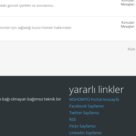
Konular:
Mesajlar:
aki güncel içerikler ve sorularınız..
Konular:
Mesajlar:
ünleri için sağladığı bulut hizmeti hakkındaki
Hızlı
yararlı linkler
 bağı olmayan bağımsız teknik bir
MSHOWTO Portal Anasayfa
Facebook Sayfamız
Twitter Sayfamız
RSS
Flickr Sayfamız
Linkedin Sayfamız