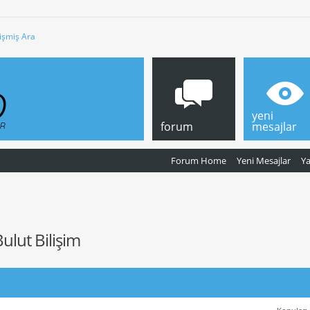
işmiş Ara
yeni
forum
mesajlar
Forum Home
Yeni Mesajlar
Y
ulut Bilişim