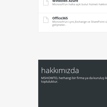
Windows Azure
Microsoft'un halka açık bulut hizmeti hakkınd
Office365
Microsoft'un Lync,Exchange ve SharePoint ür
gelişmeler..
hakkımızda
MSHOWTO, herhangi bir firma ya da kuruluş ile
topluluktur.