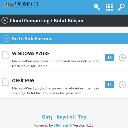
Cloud Computing / Bulut Bilişim
Go to Sub-Forums
WINDOWS AZURE
18
Microsoft'un halka açık bulut hizmeti hakkındaki güncel
içerikler ve sorularınız..
OFFICE365
11
Microsoft'un Lync,Exchange ve SharePoint ürünleri için
sağladığı bulut hizmeti hakkındaki gelişmeler..
Giriş
Kayıt ol
Top
Powered by
vBulletin®
Version 4.2.5