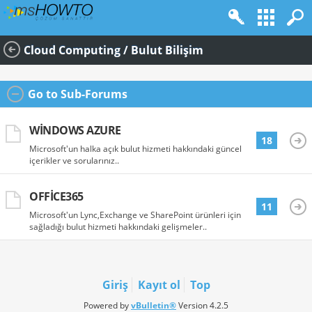
Cloud Computing / Bulut Bilişim
Go to Sub-Forums
WINDOWS AZURE
18
Microsoft'un halka açık bulut hizmeti hakkındaki güncel
içerikler ve sorularınız..
OFFICE365
11
Microsoft'un Lync,Exchange ve SharePoint ürünleri için
sağladığı bulut hizmeti hakkındaki gelişmeler..
Giriş
Kayıt ol
Top
Powered by
vBulletin®
Version 4.2.5