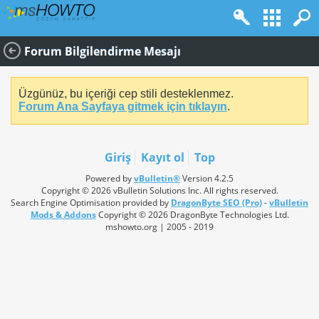
Forum Bilgilendirme Mesajı
Üzgünüz, bu içeriği cep stili desteklenmez.
Forum Ana Sayfaya gitmek için tıklayın
.
Giriş
Kayıt ol
Top
Powered by
vBulletin®
Version 4.2.5
Copyright © 2026 vBulletin Solutions Inc. All rights reserved.
Search Engine Optimisation provided by
DragonByte SEO (Pro)
-
vBulletin
Mods & Addons
Copyright © 2026 DragonByte Technologies Ltd.
mshowto.org | 2005 - 2019