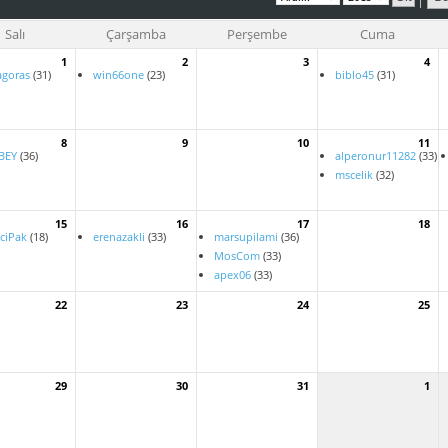
Salı
Çarşamba
Perşembe
Cuma
1
2
3
4
agoras
(31)
win66one
(23)
biblo45
(31)
8
9
10
11
BEY
(36)
alperonur11282
(33)
mscelik
(32)
15
16
17
18
ciPak
(18)
erenazakli
(33)
marsupilami
(36)
MosCom
(33)
apex06
(33)
22
23
24
25
29
30
31
1