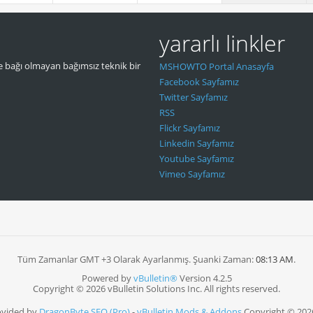
yararlı linkler
 bağı olmayan bağımsız teknik bir
MSHOWTO Portal Anasayfa
Facebook Sayfamız
Twitter Sayfamız
RSS
Flickr Sayfamız
Linkedin Sayfamız
Youtube Sayfamız
Vimeo Sayfamız
Tüm Zamanlar GMT +3 Olarak Ayarlanmış. Şuanki Zaman:
08:13 AM
.
Powered by
vBulletin®
Version 4.2.5
Copyright © 2026 vBulletin Solutions Inc. All rights reserved.
ovided by
DragonByte SEO (Pro)
-
vBulletin Mods & Addons
Copyright © 202