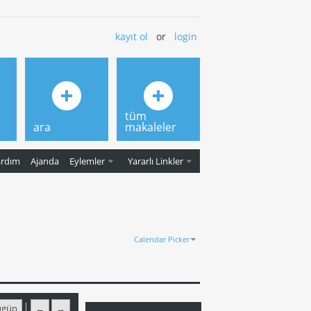
kayıt ol
or
login
tüm
ara
makaleler
ardım
Ajanda
Eylemler
Yararlı Linkler
Calendar Picker
ugün
←
→