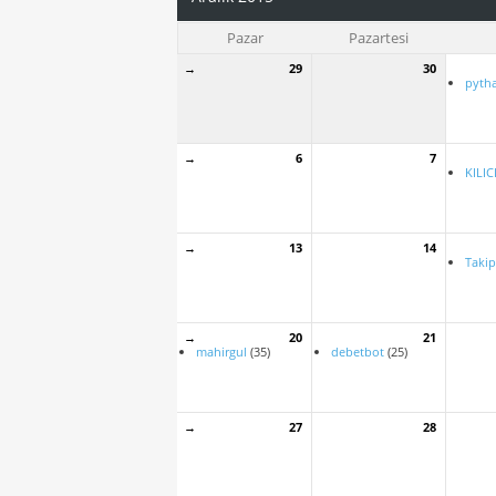
Pazar
Pazartesi
→
29
30
pyth
→
6
7
KILIC
→
13
14
Takip
→
20
21
mahirgul
(35)
debetbot
(25)
→
27
28