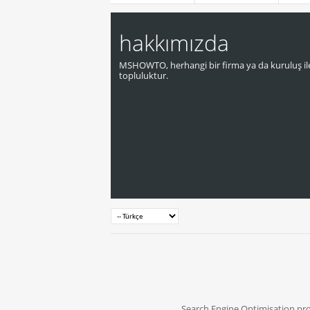
hakkımızda
MSHOWTO, herhangi bir firma ya da kuruluş ile
topluluktur.
Search Engine Optimisation pr