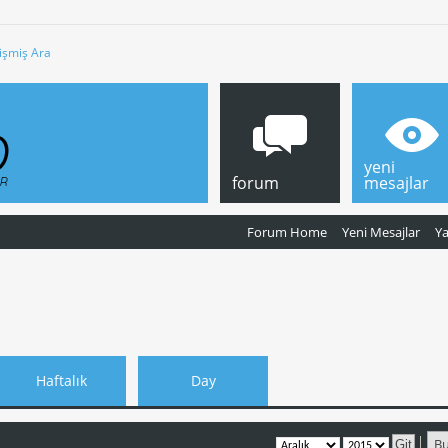
işmiş Ara
yeni
forum
mesajlar
Forum Home
Yeni Mesajlar
Y
Haftalık
Day
B