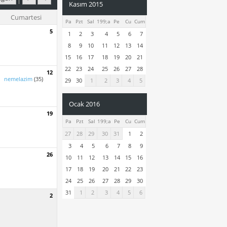
Kasım 2015
Cumartesi
Pa
Pzt
Sal
199;a
Pe
Cu
Cum
5
1
2
3
4
5
6
7
8
9
10
11
12
13
14
15
16
17
18
19
20
21
22
23
24
25
26
27
28
12
nemelazim
(35)
29
30
1
2
3
4
5
Ocak 2016
19
Pa
Pzt
Sal
199;a
Pe
Cu
Cum
27
28
29
30
31
1
2
3
4
5
6
7
8
9
26
10
11
12
13
14
15
16
17
18
19
20
21
22
23
24
25
26
27
28
29
30
31
1
2
3
4
5
6
2