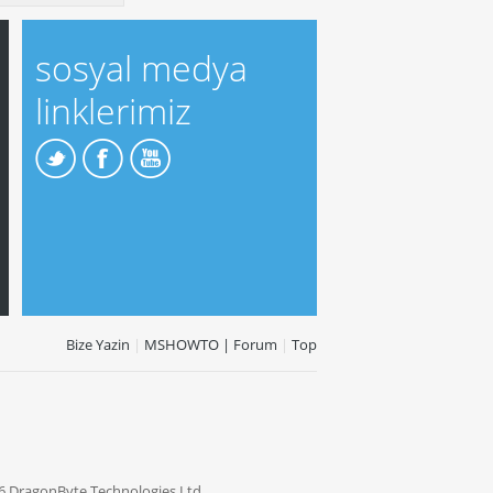
sosyal medya
linklerimiz
Bize Yazin
|
MSHOWTO | Forum
|
Top
6 DragonByte Technologies Ltd.