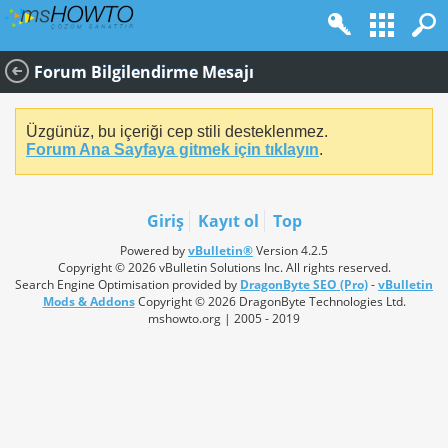
Forum Bilgilendirme Mesajı
Üzgünüz, bu içeriği cep stili desteklenmez.
Forum Ana Sayfaya gitmek için tıklayın
.
Giriş
Kayıt ol
Top
Powered by
vBulletin®
Version 4.2.5
Copyright © 2026 vBulletin Solutions Inc. All rights reserved.
Search Engine Optimisation provided by
DragonByte SEO (Pro)
-
vBulletin
Mods & Addons
Copyright © 2026 DragonByte Technologies Ltd.
mshowto.org | 2005 - 2019