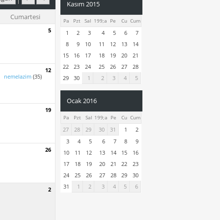
Kasım 2015
Cumartesi
Pa
Pzt
Sal
199;a
Pe
Cu
Cum
5
1
2
3
4
5
6
7
8
9
10
11
12
13
14
15
16
17
18
19
20
21
22
23
24
25
26
27
28
12
nemelazim
(35)
29
30
1
2
3
4
5
Ocak 2016
19
Pa
Pzt
Sal
199;a
Pe
Cu
Cum
27
28
29
30
31
1
2
3
4
5
6
7
8
9
26
10
11
12
13
14
15
16
17
18
19
20
21
22
23
24
25
26
27
28
29
30
31
1
2
3
4
5
6
2