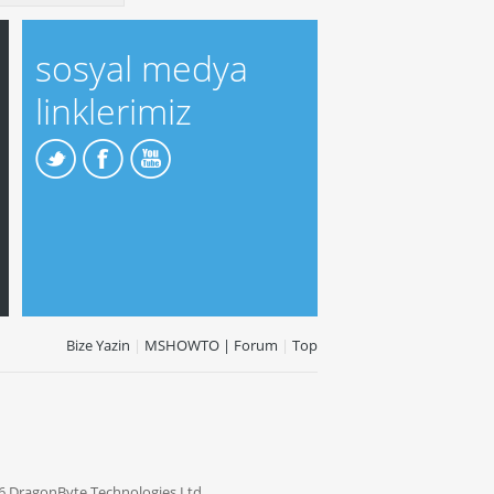
sosyal medya
linklerimiz
Bize Yazin
|
MSHOWTO | Forum
|
Top
6 DragonByte Technologies Ltd.