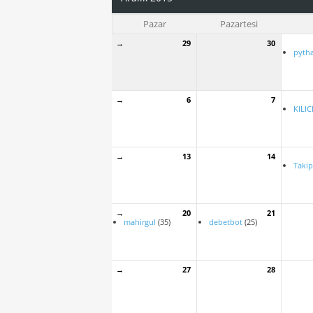
Pazar
Pazartesi
→
29
30
pyth
→
6
7
KILIC
→
13
14
Takip
→
20
21
mahirgul
(35)
debetbot
(25)
→
27
28