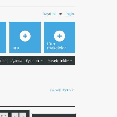
kayıt ol
or
login
tüm
ara
makaleler
ardım
Ajanda
Eylemler
Yararlı Linkler
Calendar Picker
ugün
←
→