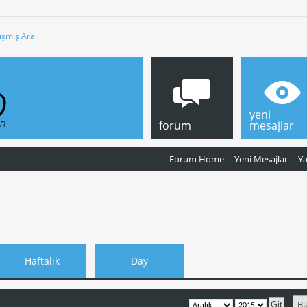
işmiş Ara
yeni
forum
mesajlar
Forum Home
Yeni Mesajlar
Y
Haftalık
Day
B