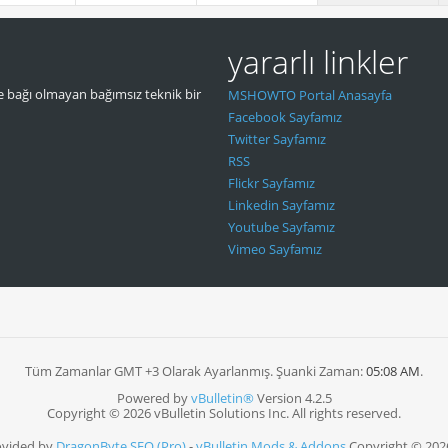
yararlı linkler
 bağı olmayan bağımsız teknik bir
MSHOWTO Portal Anasayfa
Facebook Sayfamız
Twitter Sayfamız
RSS
Flickr Sayfamız
Linkedin Sayfamız
Youtube Sayfamız
Vimeo Sayfamız
Tüm Zamanlar GMT +3 Olarak Ayarlanmış. Şuanki Zaman:
05:08 AM
.
Powered by
vBulletin®
Version 4.2.5
Copyright © 2026 vBulletin Solutions Inc. All rights reserved.
ovided by
DragonByte SEO (Pro)
-
vBulletin Mods & Addons
Copyright © 202