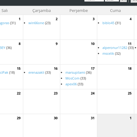
Salı
Çarşamba
Perşembe
Cuma
1
2
3
4
agoras
(31)
win66one
(23)
biblo45
(31)
8
9
10
11
BEY
(36)
alperonur11282
(33)
mscelik
(32)
15
16
17
18
ciPak
(18)
erenazakli
(33)
marsupilami
(36)
MosCom
(33)
apex06
(33)
22
23
24
25
29
30
31
1