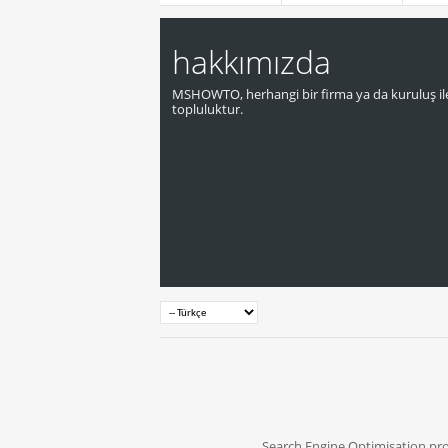
hakkımızda
MSHOWTO, herhangi bir firma ya da kuruluş ile
topluluktur.
Search Engine Optimisation pr