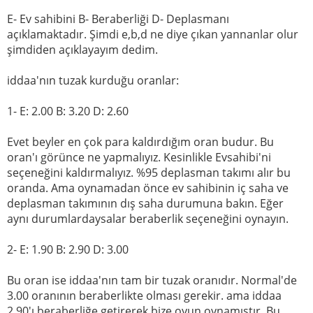
E- Ev sahibini B- Beraberliği D- Deplasmanı
açıklamaktadır. Şimdi e,b,d ne diye çıkan yannanlar olur
şimdiden açıklayayım dedim.
iddaa'nın tuzak kurduğu oranlar:
1- E: 2.00 B: 3.20 D: 2.60
Evet beyler en çok para kaldırdığım oran budur. Bu
oran'ı görünce ne yapmalıyız. Kesinlikle Evsahibi'ni
seçeneğini kaldırmalıyız. %95 deplasman takımı alır bu
oranda. Ama oynamadan önce ev sahibinin iç saha ve
deplasman takımının dış saha durumuna bakın. Eğer
aynı durumlardaysalar beraberlik seçeneğini oynayın.
2- E: 1.90 B: 2.90 D: 3.00
Bu oran ise iddaa'nın tam bir tuzak oranıdır. Normal'de
3.00 oranının beraberlikte olması gerekir. ama iddaa
2.90'ı beraberliğe getirerek bize oyun oynamıştır. Bu