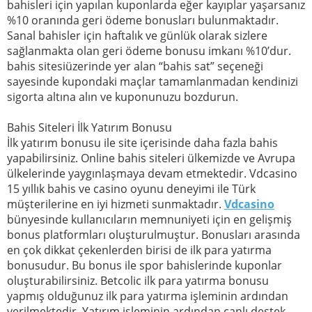
bahisleri için yapılan kuponlarda eğer kayıplar yaşarsanız
%10 oranında geri ödeme bonusları bulunmaktadır.
Sanal bahisler için haftalık ve günlük olarak sizlere
sağlanmakta olan geri ödeme bonusu imkanı %10’dur.
bahis sitesiüzerinde yer alan “bahis sat” seçeneği
sayesinde kupondaki maçlar tamamlanmadan kendinizi
sigorta altına alın ve kuponunuzu bozdurun.
Bahis Siteleri İlk Yatırım Bonusu
İlk yatırım bonusu ile site içerisinde daha fazla bahis
yapabilirsiniz. Online bahis siteleri ülkemizde ve Avrupa
ülkelerinde yaygınlaşmaya devam etmektedir. Vdcasino
15 yıllık bahis ve casino oyunu deneyimi ile Türk
müşterilerine en iyi hizmeti sunmaktadır.
Vdcasino
bünyesinde kullanıcıların memnuniyeti için en gelişmiş
bonus platformları oluşturulmuştur. Bonusları arasında
en çok dikkat çekenlerden birisi de ilk para yatırma
bonusudur. Bu bonus ile spor bahislerinde kuponlar
oluşturabilirsiniz. Betcolic ilk para yatırma bonusu
yapmış olduğunuz ilk para yatırma işleminin ardından
verilmektedir. Yatırım işleminin ardından canlı destek