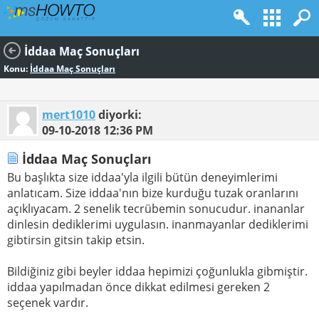
İddaa Maç Sonuçları
Konu:
İddaa Maç Sonuçları
mert1010
diyorki:
09-10-2018
12:36 PM
İddaa Maç Sonuçları
Bu başlıkta size iddaa'yla ilgili bütün deneyimlerimi
anlatıcam. Size iddaa'nın bize kurduğu tuzak oranlarını
açıklıyacam. 2 senelik tecrübemin sonucudur. inananlar
dinlesin dediklerimi uygulasın. inanmayanlar dediklerimi
gibtirsin gitsin takip etsin.
Bildiğiniz gibi beyler iddaa hepimizi çoğunlukla gibmiştir.
iddaa yapılmadan önce dikkat edilmesi gereken 2
seçenek vardır.