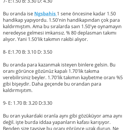
7- E:1.50 B: 3.30 D: 4.30
Bu oranda ise
Ngsbahis
1 sene öncesine kadar 1.50
handikap yapıyordu. 1.50'nin handikapından çok para
kaldırmıştım. Ama bu sıralarda saın 1.50'ye oynamayın
neredeyse gelmesi imkansız. % 80 deplasman takımı
alıyor. Yani 1.50'lik takımın rakibi alıyor.
8- E:1.70 B: 3.10 D: 3.50
Bu oranda para kazanmak isteyen binlere gelsin. Bu
oranı görünce gözünüz kapalı 1.70'lik takıma
verebilirsiniz beyler. 1.70'lik takımın kaybetme oranı %5
gibi bişeydir. Daha geçende bu orandan para
kaldırmışıtım.
9- E: 1.70 B: 3.20 D:3.30
Bu oran yukardaki oranla aynı gibi gözüküyor ama aynı
değil. işte burda iddaa yapanların kafası karışıyor.
Benden size tavsiye bu oranı görünce uzak durun. Ne