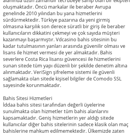
alanında uzun zamandır tecrübeye sahip olan bir ekipten
oluşmaktadır. Öncü markalar ile beraber Avrupa
genelinde 2010 yılından bu yana hizmetlerini
sürdürmektedir. Türkiye pazarına da yeni girmiş
olmasına karşılık son derece süratli bir giriş ile beraber
kullanıcıların dikkatini çekmeyi ve çok sayıda müşteri
kazanmayı başarmıştır. Vdcasino bahis sitesinin bu
kadar tutulmasının yanları arasında güvenilir olması ve
lisans ile hizmet vermesi de yer almaktadır. Bahis
severlere Costa Rica lisansı güvencesi ile hizmetlerini
sunan sitede tüm yapı düzenli bir şekilde denetim altına
alınmaktadır. VeriSign şifreleme sistemi ile güvenli
sağlamakta olan sitede kişisel bilgiler de Comodo SSL
sayesinde korunmaktadır.
Bahis Sitesi Hizmetleri
İddaa bahis sitesi tarafından değerli üyelerine
sunulmakta olan hizmetler tüm bahis alanlarını
kapsamaktadır. Geniş hizmetlerin yer aldığı sitede
kullanıcılar diğer bahis sitelerinin sadece klasik olan maç
bahislerine mahkum edilmemektedir. Ülkemizde zaten