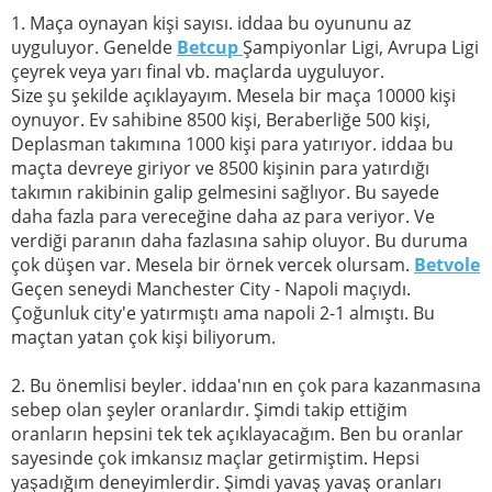
1. Maça oynayan kişi sayısı. iddaa bu oyununu az
uyguluyor. Genelde
Betcup
Şampiyonlar Ligi, Avrupa Ligi
çeyrek veya yarı final vb. maçlarda uyguluyor.
Size şu şekilde açıklayayım. Mesela bir maça 10000 kişi
oynuyor. Ev sahibine 8500 kişi, Beraberliğe 500 kişi,
Deplasman takımına 1000 kişi para yatırıyor. iddaa bu
maçta devreye giriyor ve 8500 kişinin para yatırdığı
takımın rakibinin galip gelmesini sağlıyor. Bu sayede
daha fazla para vereceğine daha az para veriyor. Ve
verdiği paranın daha fazlasına sahip oluyor. Bu duruma
çok düşen var. Mesela bir örnek vercek olursam.
Betvole
Geçen seneydi Manchester City - Napoli maçıydı.
Çoğunluk city'e yatırmıştı ama napoli 2-1 almıştı. Bu
maçtan yatan çok kişi biliyorum.
2. Bu önemlisi beyler. iddaa'nın en çok para kazanmasına
sebep olan şeyler oranlardır. Şimdi takip ettiğim
oranların hepsini tek tek açıklayacağım. Ben bu oranlar
sayesinde çok imkansız maçlar getirmiştim. Hepsi
yaşadığım deneyimlerdir. Şimdi yavaş yavaş oranları