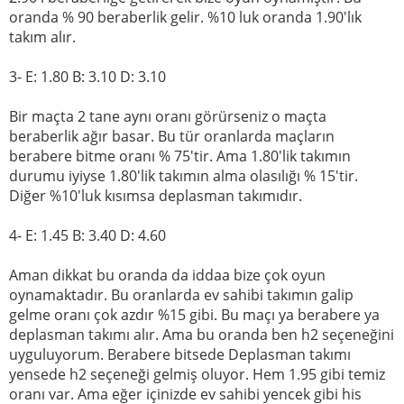
oranda % 90 beraberlik gelir. %10 luk oranda 1.90'lık
takım alır.
3- E: 1.80 B: 3.10 D: 3.10
Bir maçta 2 tane aynı oranı görürseniz o maçta
beraberlik ağır basar. Bu tür oranlarda maçların
berabere bitme oranı % 75'tir. Ama 1.80'lik takımın
durumu iyiyse 1.80'lik takımın alma olasılığı % 15'tir.
Diğer %10'luk kısımsa deplasman takımıdır.
4- E: 1.45 B: 3.40 D: 4.60
Aman dikkat bu oranda da iddaa bize çok oyun
oynamaktadır. Bu oranlarda ev sahibi takımın galip
gelme oranı çok azdır %15 gibi. Bu maçı ya berabere ya
deplasman takımı alır. Ama bu oranda ben h2 seçeneğini
uyguluyorum. Berabere bitsede Deplasman takımı
yensede h2 seçeneği gelmiş oluyor. Hem 1.95 gibi temiz
oranı var. Ama eğer içinizde ev sahibi yencek gibi his