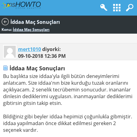
İddaa Maç Sonuçları
Konu:
İddaa Maç Sonuçları
mert1010
diyorki:
09-10-2018
12:36 PM
İddaa Maç Sonuçları
Bu başlıkta size iddaa'yla ilgili bütün deneyimlerimi
anlatıcam. Size iddaa'nın bize kurduğu tuzak oranlarını
açıklıyacam. 2 senelik tecrübemin sonucudur. inananlar
dinlesin dediklerimi uygulasın. inanmayanlar dediklerimi
gibtirsin gitsin takip etsin.
Bildiğiniz gibi beyler iddaa hepimizi çoğunlukla gibmiştir.
iddaa yapılmadan önce dikkat edilmesi gereken 2
seçenek vardır.