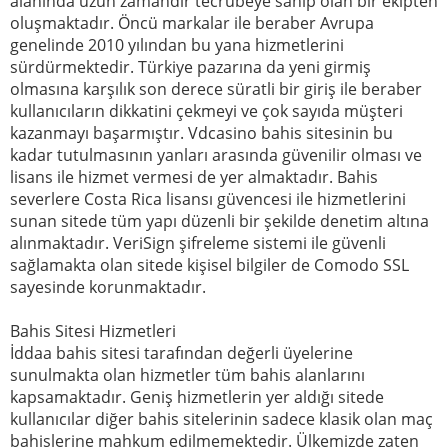
alanında uzun zamandır tecrübeye sahip olan bir ekipten
oluşmaktadır. Öncü markalar ile beraber Avrupa
genelinde 2010 yılından bu yana hizmetlerini
sürdürmektedir. Türkiye pazarına da yeni girmiş
olmasına karşılık son derece süratli bir giriş ile beraber
kullanıcıların dikkatini çekmeyi ve çok sayıda müşteri
kazanmayı başarmıştır. Vdcasino bahis sitesinin bu
kadar tutulmasının yanları arasında güvenilir olması ve
lisans ile hizmet vermesi de yer almaktadır. Bahis
severlere Costa Rica lisansı güvencesi ile hizmetlerini
sunan sitede tüm yapı düzenli bir şekilde denetim altına
alınmaktadır. VeriSign şifreleme sistemi ile güvenli
sağlamakta olan sitede kişisel bilgiler de Comodo SSL
sayesinde korunmaktadır.
Bahis Sitesi Hizmetleri
İddaa bahis sitesi tarafından değerli üyelerine
sunulmakta olan hizmetler tüm bahis alanlarını
kapsamaktadır. Geniş hizmetlerin yer aldığı sitede
kullanıcılar diğer bahis sitelerinin sadece klasik olan maç
bahislerine mahkum edilmemektedir. Ülkemizde zaten