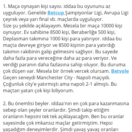
1. Maça oynayan kişi sayısı. iddaa bu oyununu az
uyguluyor. Genelde
Betcup
Şampiyonlar Ligi, Avrupa Ligi
çeyrek veya yarı final vb. maçlarda uyguluyor.
Size şu şekilde açıklayayım. Mesela bir maça 10000 kişi
oynuyor. Ev sahibine 8500 kişi, Beraberliğe 500 kişi,
Deplasman takımına 1000 kişi para yatırıyor. iddaa bu
maçta devreye giriyor ve 8500 kişinin para yatırdığı
takımın rakibinin galip gelmesini sağlıyor. Bu sayede
daha fazla para vereceğine daha az para veriyor. Ve
verdiği paranın daha fazlasına sahip oluyor. Bu duruma
çok düşen var. Mesela bir örnek vercek olursam.
Betvole
Geçen seneydi Manchester City - Napoli maçıydı.
Çoğunluk city'e yatırmıştı ama napoli 2-1 almıştı. Bu
maçtan yatan çok kişi biliyorum.
2. Bu önemlisi beyler. iddaa'nın en çok para kazanmasına
sebep olan şeyler oranlardır. Şimdi takip ettiğim
oranların hepsini tek tek açıklayacağım. Ben bu oranlar
sayesinde çok imkansız maçlar getirmiştim. Hepsi
yaşadığım deneyimlerdir. Şimdi yavaş yavaş oranları