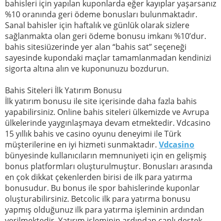
bahisleri için yapılan kuponlarda eğer kayıplar yaşarsanız
%10 oranında geri ödeme bonusları bulunmaktadır.
Sanal bahisler için haftalık ve günlük olarak sizlere
sağlanmakta olan geri ödeme bonusu imkanı %10’dur.
bahis sitesiüzerinde yer alan “bahis sat” seçeneği
sayesinde kupondaki maçlar tamamlanmadan kendinizi
sigorta altına alın ve kuponunuzu bozdurun.
Bahis Siteleri İlk Yatırım Bonusu
İlk yatırım bonusu ile site içerisinde daha fazla bahis
yapabilirsiniz. Online bahis siteleri ülkemizde ve Avrupa
ülkelerinde yaygınlaşmaya devam etmektedir. Vdcasino
15 yıllık bahis ve casino oyunu deneyimi ile Türk
müşterilerine en iyi hizmeti sunmaktadır.
Vdcasino
bünyesinde kullanıcıların memnuniyeti için en gelişmiş
bonus platformları oluşturulmuştur. Bonusları arasında
en çok dikkat çekenlerden birisi de ilk para yatırma
bonusudur. Bu bonus ile spor bahislerinde kuponlar
oluşturabilirsiniz. Betcolic ilk para yatırma bonusu
yapmış olduğunuz ilk para yatırma işleminin ardından
verilmektedir. Yatırım işleminin ardından canlı destek