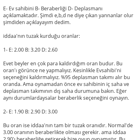
E- Ev sahibini B- Beraberliği D- Deplasmanı
açıklamaktadır. Şimdi e,b,d ne diye çıkan yannanlar olur
şimdiden açıklayayım dedim.
iddaa'nın tuzak kurduğu oranlar:
1- E: 2.00 B: 3.20 D: 2.60
Evet beyler en çok para kaldırdığım oran budur. Bu
oran'ı görünce ne yapmalıyız. Kesinlikle Evsahibi'ni
seçeneğini kaldırmalıyız. %95 deplasman takımı alır bu
oranda. Ama oynamadan önce ev sahibinin iç saha ve
deplasman takımının dış saha durumuna bakın. Eğer
aynı durumlardaysalar beraberlik seçeneğini oynayın.
2- E: 1.90 B: 2.90 D: 3.00
Bu oran ise iddaa'nın tam bir tuzak oranıdır. Normal'de
3.00 oranının beraberlikte olması gerekir. ama iddaa
2.90'ı beraberliğe getirerek bize oyun oynamıştır. Bu