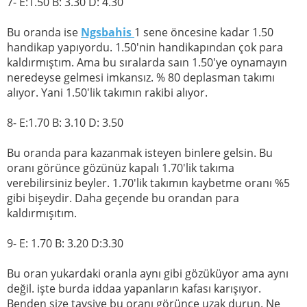
7- E:1.50 B: 3.30 D: 4.30
Bu oranda ise
Ngsbahis
1 sene öncesine kadar 1.50
handikap yapıyordu. 1.50'nin handikapından çok para
kaldırmıştım. Ama bu sıralarda saın 1.50'ye oynamayın
neredeyse gelmesi imkansız. % 80 deplasman takımı
alıyor. Yani 1.50'lik takımın rakibi alıyor.
8- E:1.70 B: 3.10 D: 3.50
Bu oranda para kazanmak isteyen binlere gelsin. Bu
oranı görünce gözünüz kapalı 1.70'lik takıma
verebilirsiniz beyler. 1.70'lik takımın kaybetme oranı %5
gibi bişeydir. Daha geçende bu orandan para
kaldırmışıtım.
9- E: 1.70 B: 3.20 D:3.30
Bu oran yukardaki oranla aynı gibi gözüküyor ama aynı
değil. işte burda iddaa yapanların kafası karışıyor.
Benden size tavsiye bu oranı görünce uzak durun. Ne