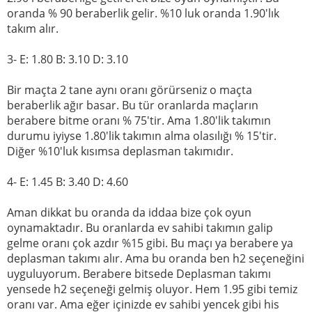
oranda % 90 beraberlik gelir. %10 luk oranda 1.90'lık
takım alır.
3- E: 1.80 B: 3.10 D: 3.10
Bir maçta 2 tane aynı oranı görürseniz o maçta
beraberlik ağır basar. Bu tür oranlarda maçların
berabere bitme oranı % 75'tir. Ama 1.80'lik takımın
durumu iyiyse 1.80'lik takımın alma olasılığı % 15'tir.
Diğer %10'luk kısımsa deplasman takımıdır.
4- E: 1.45 B: 3.40 D: 4.60
Aman dikkat bu oranda da iddaa bize çok oyun
oynamaktadır. Bu oranlarda ev sahibi takımın galip
gelme oranı çok azdır %15 gibi. Bu maçı ya berabere ya
deplasman takımı alır. Ama bu oranda ben h2 seçeneğini
uyguluyorum. Berabere bitsede Deplasman takımı
yensede h2 seçeneği gelmiş oluyor. Hem 1.95 gibi temiz
oranı var. Ama eğer içinizde ev sahibi yencek gibi his