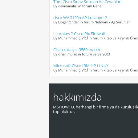
Tüm Cisco Sınav Soruları Ve Cevapları
By devreanalizi in forum Genel
cisco WAG120n AP kullanımı ?
By DoganOnder in forum Network / Ağ Sorunları
Learnkey ? Cisco Pix Firewall
By Muhammed ÇİVİCİ in forum Kitap ve Kaynak Öneri
Cisco catalyst 3560 switch
By cinar_murat in forum Server2003
Microsoft Cisco IBM HP LİNUX
By Muhammed ÇİVİCİ in forum Kitap ve Kaynak Öneri
hakkımızda
MSHOWTO, herhangi bir firma ya da kuruluş ile
topluluktur.