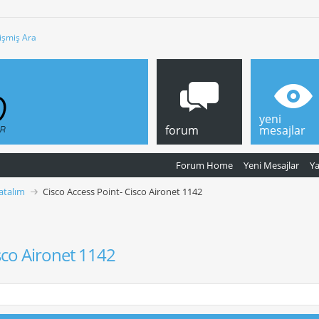
işmiş Ara
yeni
forum
mesajlar
Forum Home
Yeni Mesajlar
Y
Satalım
Cisco Access Point- Cisco Aironet 1142
isco Aironet 1142