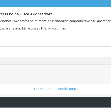
cess Point- Cisco Aironet 1142
 Aironet 1142 access point mevcuttur cihazalrın adaptörleri ve askı aparatlar
aşlar site aracılığı ile ulaşabilirler iyi forumlar.
«
önceki konu
|
sonraki konu
»