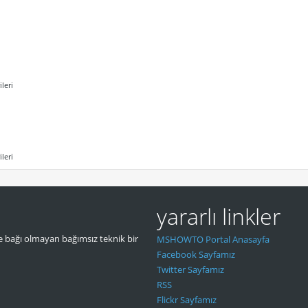
leri
leri
yararlı linkler
 bağı olmayan bağımsız teknik bir
MSHOWTO Portal Anasayfa
Facebook Sayfamız
Twitter Sayfamız
RSS
Flickr Sayfamız