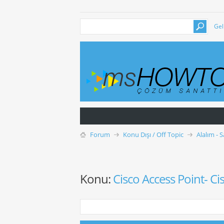
Gel
Forum
Konu Dışı / Off Topic
Alalım - 
Konu:
Cisco Access Point- C