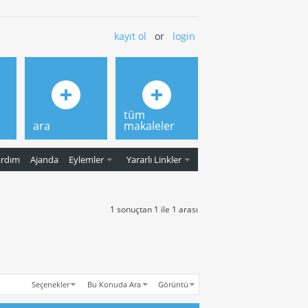
kayıt ol
or
login
tüm
ara
makaleler
ardım
Ajanda
Eylemler
Yararlı Linkler
1 sonuçtan 1 ile 1 arası
Seçenekler
Bu Konuda Ara
Görüntü