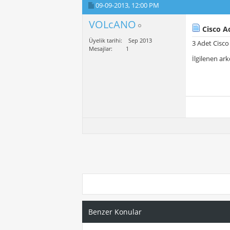
09-09-2013,
12:00 PM
VOLcANO
Cisco Ac
Üyelik tarihi
Sep 2013
3 Adet Cisco
Mesajlar
1
İlgilenen arkd
Benzer Konular