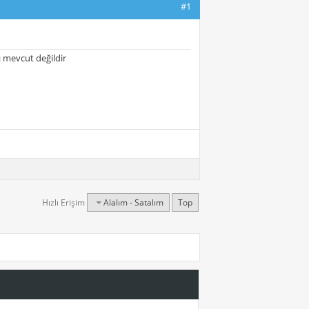
#1
ı mevcut değildir
Hızlı Erişim
Alalım - Satalım
Top