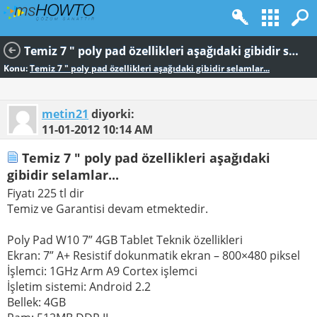
Temiz 7 " poly pad özellikleri aşağıdaki gibidir selamlar...
Konu:
Temiz 7 " poly pad özellikleri aşağıdaki gibidir selamlar...
metin21
diyorki:
11-01-2012
10:14 AM
Temiz 7 " poly pad özellikleri aşağıdaki
gibidir selamlar...
Fiyatı 225 tl dir
Temiz ve Garantisi devam etmektedir.
Poly Pad W10 7” 4GB Tablet Teknik özellikleri
Ekran: 7” A+ Resistif dokunmatik ekran – 800×480 piksel
İşlemci: 1GHz Arm A9 Cortex işlemci
İşletim sistemi: Android 2.2
Bellek: 4GB