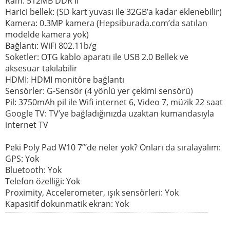
Ram: 512MB DDR II
Harici bellek: (SD kart yuvası ile 32GB’a kadar eklenebilir)
Kamera: 0.3MP kamera (Hepsiburada.com’da satılan
modelde kamera yok)
Bağlantı: WiFi 802.11b/g
Soketler: OTG kablo aparatı ile USB 2.0 Bellek ve
aksesuar takılabilir
HDMI: HDMI monitöre bağlantı
Sensörler: G-Sensör (4 yönlü yer çekimi sensörü)
Pil: 3750mAh pil ile Wifi internet 6, Video 7, müzik 22 saat
Google TV: TV’ye bağladığınızda uzaktan kumandasıyla
internet TV
Peki Poly Pad W10 7”’de neler yok? Onları da sıralayalım:
GPS: Yok
Bluetooth: Yok
Telefon özelliği: Yok
Proximity, Accelerometer, ışık sensörleri: Yok
Kapasitif dokunmatik ekran: Yok