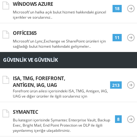
WINDOWS AZURE
18
Microsoft'un halka açık bulut hizmeti hakkındaki güncel
içerikler ve sorularınız..
OFFICE365
11
Microsoft'un Lync,Exchange ve SharePoint ürünleri için
sağladığı bulut hizmeti hakkındaki gelişmeler..
GÜVENLIK VE GÜVENLIK
ISA, TMG, FOREFRONT,
ANTIGEN, IAG, UAG
213
Forefront ürün ailesi içerisindeki ISA, TMG, Antigen, IAG,
UAG ve diğer ürünler ile ilgili sorularınız için
SYMANTEC
8
Bu kategori içerisinde Symantec Enterprise Vault, Backup
Exec, Bright Mail, End Point Protection ve DLP ile ilgili
yayınlanmış içeriğe ulaşabilirsiniz.