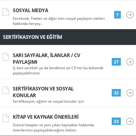
SOSYAL MEDYA
7
Facebook, Twitter ve diğer tüm sosyal paylaşım siteleri
hakkında herşey..
SERTIFIKASYON VE EĞITIM
SARI SAYFALAR, İLANLAR / CV
PAYLAŞIMI
27
İş ilanı verebilir ya da kendinize ait CV'nizi bu bölümde
paylaşabilirsiniz
SERTIFIKASYON VE SOSYAL
32
KONULAR
Sertifikasyon, eğitim ve sosyal konular için
KITAP VE KAYNAK ÖNERILERI
23
Güncel kitaplar ve yeni çıkan kaynaklar hakkında
önerilerinizi paylaşabileceğiniz bölüm.