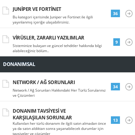
JUNIPER VE FORTINET
36
Bu kategori içerisinde Juniper ve Fortinet ile ilgili
yayınlanmış içeriğe ulaşabilirsiniz.
VIRÜSLER, ZARARLI YAZILIMLAR
9
Sisteminize bulaşan ve güncel tehditler hakkında bilgi
alabileceğiniz bölüm..
DONANIMSAL
NETWORK / AĞ SORUNLARI
34
Network / Ağ Sorunları Hakkındaki Her Türlü Sorularınız
ve Çözümleri
DONANIM TAVSIYESI VE
KARŞILAŞILAN SORUNLAR
13
Kullanılan her türlü donanım ile ilgili satın almadan önce
ya da satın aldıktan sonra yaşanabilecek durumlar için
tavsiyeler ve çözümler