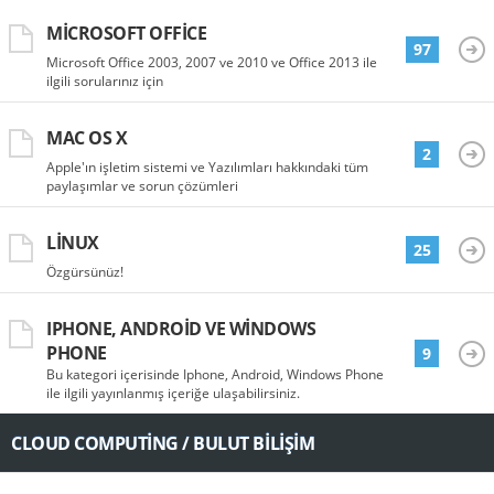
MICROSOFT OFFICE
97
Microsoft Office 2003, 2007 ve 2010 ve Office 2013 ile
ilgili sorularınız için
MAC OS X
2
Apple'ın işletim sistemi ve Yazılımları hakkındaki tüm
paylaşımlar ve sorun çözümleri
LINUX
25
Özgürsünüz!
IPHONE, ANDROID VE WINDOWS
PHONE
9
Bu kategori içerisinde Iphone, Android, Windows Phone
ile ilgili yayınlanmış içeriğe ulaşabilirsiniz.
CLOUD COMPUTING / BULUT BILIŞIM