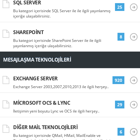
SQL SERVER
25
Bu kategori içerisinde SQL Server ile ile ilgili yayınlanmış
içeriğe ulaşabilirsiniz.
SHAREPOINT
8
Bu kategori içerisinde SharePoint Server ile ile ilgili
yayınlanmış içeriğe ulaşabilirsiniz.
MESAJLAŞMA TEKNOLOJILERI
EXCHANGE SERVER
920
Exchange Server 2003,2007,2010,2013 ile ilgili herşey..
MICROSOFT OCS & LYNC
29
İletişimin yeni boyutu Lync ve OCS ile ilgili herşey..
DIĞER MAIL TEKNOLOJILERI
6
Bu kategori içerisinde QMail, HMail, MailEnable ve