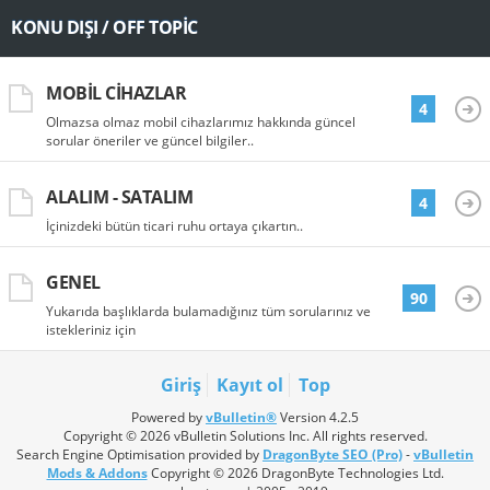
KONU DIŞI / OFF TOPIC
MOBIL CIHAZLAR
4
Olmazsa olmaz mobil cihazlarımız hakkında güncel
sorular öneriler ve güncel bilgiler..
ALALIM - SATALIM
4
İçinizdeki bütün ticari ruhu ortaya çıkartın..
GENEL
90
Yukarıda başlıklarda bulamadığınız tüm sorularınız ve
istekleriniz için
Giriş
Kayıt ol
Top
Powered by
vBulletin®
Version 4.2.5
Copyright © 2026 vBulletin Solutions Inc. All rights reserved.
Search Engine Optimisation provided by
DragonByte SEO (Pro)
-
vBulletin
Mods & Addons
Copyright © 2026 DragonByte Technologies Ltd.