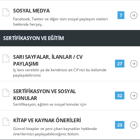
SOSYAL MEDYA
7
Facebook, Twitter ve diğer tüm sosyal paylaşım siteleri
hakkında herşey..
SERTIFIKASYON VE EĞITIM
SARI SAYFALAR, İLANLAR / CV
PAYLAŞIMI
27
İş ilanı verebilir ya da kendinize ait CV'nizi bu bölümde
paylaşabilirsiniz
SERTIFIKASYON VE SOSYAL
32
KONULAR
Sertifikasyon, eğitim ve sosyal konular için
KITAP VE KAYNAK ÖNERILERI
23
Güncel kitaplar ve yeni çıkan kaynaklar hakkında
önerilerinizi paylaşabileceğiniz bölüm.