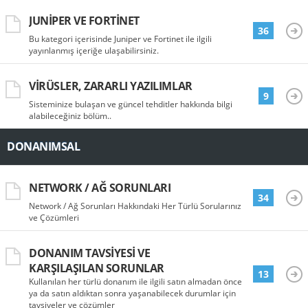
JUNIPER VE FORTINET
36
Bu kategori içerisinde Juniper ve Fortinet ile ilgili
yayınlanmış içeriğe ulaşabilirsiniz.
VIRÜSLER, ZARARLI YAZILIMLAR
9
Sisteminize bulaşan ve güncel tehditler hakkında bilgi
alabileceğiniz bölüm..
DONANIMSAL
NETWORK / AĞ SORUNLARI
34
Network / Ağ Sorunları Hakkındaki Her Türlü Sorularınız
ve Çözümleri
DONANIM TAVSIYESI VE
KARŞILAŞILAN SORUNLAR
13
Kullanılan her türlü donanım ile ilgili satın almadan önce
ya da satın aldıktan sonra yaşanabilecek durumlar için
tavsiyeler ve çözümler