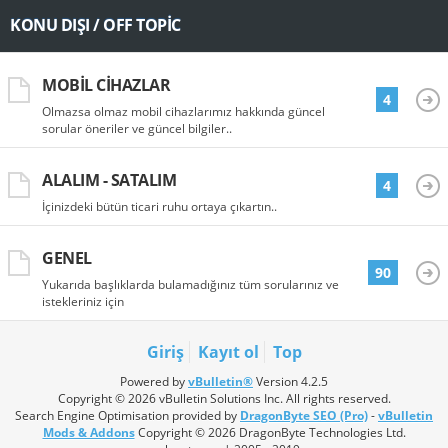
KONU DIŞI / OFF TOPIC
MOBIL CIHAZLAR
4
Olmazsa olmaz mobil cihazlarımız hakkında güncel
sorular öneriler ve güncel bilgiler..
ALALIM - SATALIM
4
İçinizdeki bütün ticari ruhu ortaya çıkartın..
GENEL
90
Yukarıda başlıklarda bulamadığınız tüm sorularınız ve
istekleriniz için
Giriş
Kayıt ol
Top
Powered by
vBulletin®
Version 4.2.5
Copyright © 2026 vBulletin Solutions Inc. All rights reserved.
Search Engine Optimisation provided by
DragonByte SEO (Pro)
-
vBulletin
Mods & Addons
Copyright © 2026 DragonByte Technologies Ltd.