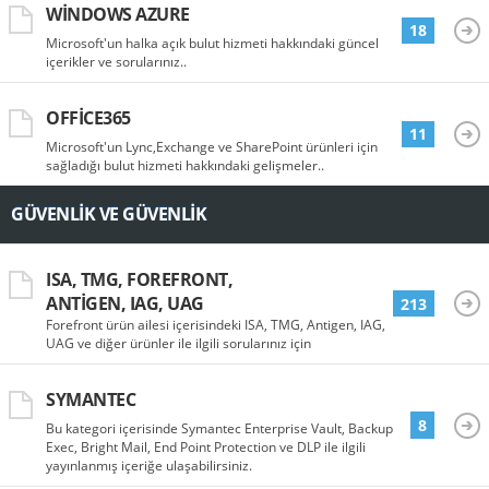
WINDOWS AZURE
18
Microsoft'un halka açık bulut hizmeti hakkındaki güncel
içerikler ve sorularınız..
OFFICE365
11
Microsoft'un Lync,Exchange ve SharePoint ürünleri için
sağladığı bulut hizmeti hakkındaki gelişmeler..
GÜVENLIK VE GÜVENLIK
ISA, TMG, FOREFRONT,
ANTIGEN, IAG, UAG
213
Forefront ürün ailesi içerisindeki ISA, TMG, Antigen, IAG,
UAG ve diğer ürünler ile ilgili sorularınız için
SYMANTEC
8
Bu kategori içerisinde Symantec Enterprise Vault, Backup
Exec, Bright Mail, End Point Protection ve DLP ile ilgili
yayınlanmış içeriğe ulaşabilirsiniz.