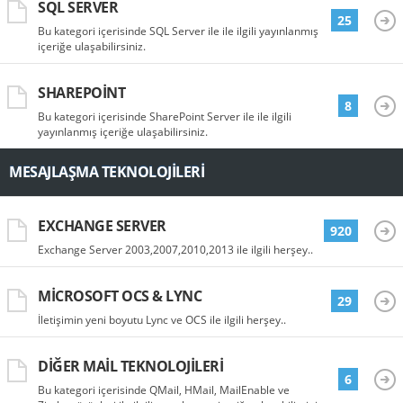
SQL SERVER
25
Bu kategori içerisinde SQL Server ile ile ilgili yayınlanmış
içeriğe ulaşabilirsiniz.
SHAREPOINT
8
Bu kategori içerisinde SharePoint Server ile ile ilgili
yayınlanmış içeriğe ulaşabilirsiniz.
MESAJLAŞMA TEKNOLOJILERI
EXCHANGE SERVER
920
Exchange Server 2003,2007,2010,2013 ile ilgili herşey..
MICROSOFT OCS & LYNC
29
İletişimin yeni boyutu Lync ve OCS ile ilgili herşey..
DIĞER MAIL TEKNOLOJILERI
6
Bu kategori içerisinde QMail, HMail, MailEnable ve