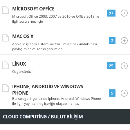
MICROSOFT OFFICE
97
Microsoft Office 2003, 2007 ve 2010 ve Office 2013 ile
ilgili sorularınız için
MAC OS X
2
Apple'ın işletim sistemi ve Yazılımları hakkındaki tüm
paylaşımlar ve sorun çözümleri
LINUX
25
Özgürsünüz!
IPHONE, ANDROID VE WINDOWS
PHONE
9
Bu kategori içerisinde Iphone, Android, Windows Phone
ile ilgili yayınlanmış içeriğe ulaşabilirsiniz.
CLOUD COMPUTING / BULUT BILIŞIM