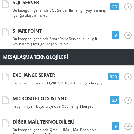
SQL SERVER
25
Bu kategori içerisinde SQL Server ile ile ilgili yayınlanmış
içeriğe ulaşabilirsiniz.
SHAREPOINT
8
Bu kategori içerisinde SharePoint Server ile ile ilgili
yayınlanmış içeriğe ulaşabilirsiniz.
MESAJLAŞMA TEKNOLOJILERI
EXCHANGE SERVER
920
Exchange Server 2003,2007,2010,2013 ile ilgili herşey..
MICROSOFT OCS & LYNC
29
İletişimin yeni boyutu Lync ve OCS ile ilgili herşey..
DIĞER MAIL TEKNOLOJILERI
6
Bu kategori içerisinde QMail, HMail, MailEnable ve