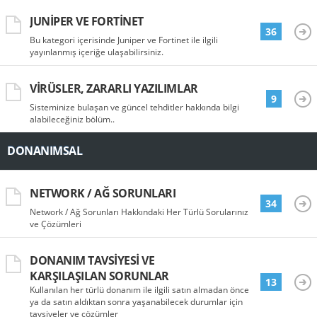
JUNIPER VE FORTINET
36
Bu kategori içerisinde Juniper ve Fortinet ile ilgili
yayınlanmış içeriğe ulaşabilirsiniz.
VIRÜSLER, ZARARLI YAZILIMLAR
9
Sisteminize bulaşan ve güncel tehditler hakkında bilgi
alabileceğiniz bölüm..
DONANIMSAL
NETWORK / AĞ SORUNLARI
34
Network / Ağ Sorunları Hakkındaki Her Türlü Sorularınız
ve Çözümleri
DONANIM TAVSIYESI VE
KARŞILAŞILAN SORUNLAR
13
Kullanılan her türlü donanım ile ilgili satın almadan önce
ya da satın aldıktan sonra yaşanabilecek durumlar için
tavsiyeler ve çözümler