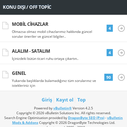
KONU DIŞI / OFF TOPIC
MOBIL CIHAZLAR
4
Olmazsa olmaz mobil cihazlarımız hakkında güncel
sorular öneriler ve güncel bilgiler..
ALALIM - SATALIM
4
İçinizdeki bütün ticari ruhu ortaya çıkartın..
GENEL
90
Yukarıda başlıklarda bulamadığınız tüm sorularınız ve
istekleriniz için
Giriş
Kayıt ol
Top
Powered by
vBulletin®
Version 4.2.5
Copyright © 2026 vBulletin Solutions Inc. All rights reserved.
Search Engine Optimisation provided by
DragonByte SEO (Pro)
-
vBulletin
Mods & Addons
Copyright © 2026 DragonByte Technologies Ltd.