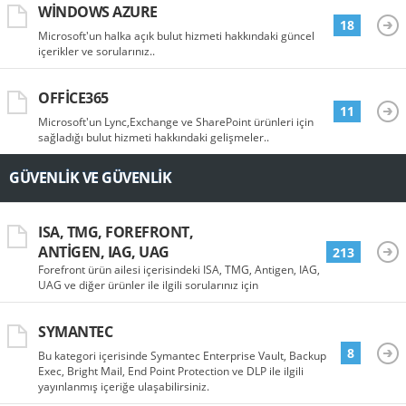
WINDOWS AZURE
18
Microsoft'un halka açık bulut hizmeti hakkındaki güncel
içerikler ve sorularınız..
OFFICE365
11
Microsoft'un Lync,Exchange ve SharePoint ürünleri için
sağladığı bulut hizmeti hakkındaki gelişmeler..
GÜVENLIK VE GÜVENLIK
ISA, TMG, FOREFRONT,
ANTIGEN, IAG, UAG
213
Forefront ürün ailesi içerisindeki ISA, TMG, Antigen, IAG,
UAG ve diğer ürünler ile ilgili sorularınız için
SYMANTEC
8
Bu kategori içerisinde Symantec Enterprise Vault, Backup
Exec, Bright Mail, End Point Protection ve DLP ile ilgili
yayınlanmış içeriğe ulaşabilirsiniz.