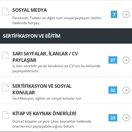
SOSYAL MEDYA
7
Facebook, Twitter ve diğer tüm sosyal paylaşım siteleri
hakkında herşey..
SERTIFIKASYON VE EĞITIM
SARI SAYFALAR, İLANLAR / CV
PAYLAŞIMI
27
İş ilanı verebilir ya da kendinize ait CV'nizi bu bölümde
paylaşabilirsiniz
SERTIFIKASYON VE SOSYAL
32
KONULAR
Sertifikasyon, eğitim ve sosyal konular için
KITAP VE KAYNAK ÖNERILERI
23
Güncel kitaplar ve yeni çıkan kaynaklar hakkında
önerilerinizi paylaşabileceğiniz bölüm.