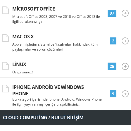
MICROSOFT OFFICE
97
Microsoft Office 2003, 2007 ve 2010 ve Office 2013 ile
ilgili sorularınız için
MAC OS X
2
Apple'ın işletim sistemi ve Yazılımları hakkındaki tüm
paylaşımlar ve sorun çözümleri
LINUX
25
Özgürsünüz!
IPHONE, ANDROID VE WINDOWS
PHONE
9
Bu kategori içerisinde Iphone, Android, Windows Phone
ile ilgili yayınlanmış içeriğe ulaşabilirsiniz.
CLOUD COMPUTING / BULUT BILIŞIM