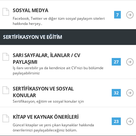
SOSYAL MEDYA
7
Facebook, Twitter ve diğer tüm sosyal paylaşım siteleri
hakkında herşey..
SERTIFIKASYON VE EĞITIM
SARI SAYFALAR, İLANLAR / CV
PAYLAŞIMI
27
İş ilanı verebilir ya da kendinize ait CV'nizi bu bölümde
paylaşabilirsiniz
SERTIFIKASYON VE SOSYAL
32
KONULAR
Sertifikasyon, eğitim ve sosyal konular için
KITAP VE KAYNAK ÖNERILERI
23
Güncel kitaplar ve yeni çıkan kaynaklar hakkında
önerilerinizi paylaşabileceğiniz bölüm.