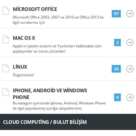
MICROSOFT OFFICE
97
Microsoft Office 2003, 2007 ve 2010 ve Office 2013 ile
ilgili sorularınız için
MAC OS X
2
Apple'ın işletim sistemi ve Yazılımları hakkındaki tüm
paylaşımlar ve sorun çözümleri
LINUX
25
Özgürsünüz!
IPHONE, ANDROID VE WINDOWS
PHONE
9
Bu kategori içerisinde Iphone, Android, Windows Phone
ile ilgili yayınlanmış içeriğe ulaşabilirsiniz.
CLOUD COMPUTING / BULUT BILIŞIM