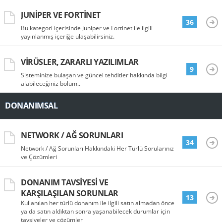
JUNIPER VE FORTINET
36
Bu kategori içerisinde Juniper ve Fortinet ile ilgili
yayınlanmış içeriğe ulaşabilirsiniz.
VIRÜSLER, ZARARLI YAZILIMLAR
9
Sisteminize bulaşan ve güncel tehditler hakkında bilgi
alabileceğiniz bölüm..
DONANIMSAL
NETWORK / AĞ SORUNLARI
34
Network / Ağ Sorunları Hakkındaki Her Türlü Sorularınız
ve Çözümleri
DONANIM TAVSIYESI VE
KARŞILAŞILAN SORUNLAR
13
Kullanılan her türlü donanım ile ilgili satın almadan önce
ya da satın aldıktan sonra yaşanabilecek durumlar için
tavsiyeler ve çözümler