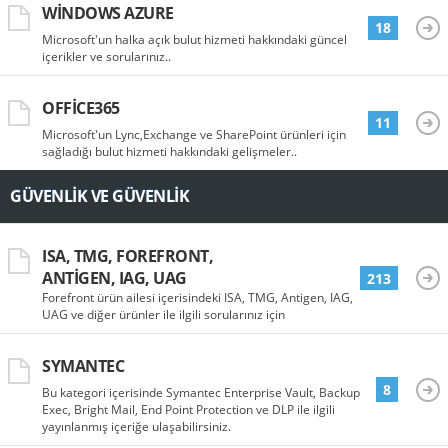
WINDOWS AZURE
18
Microsoft'un halka açık bulut hizmeti hakkındaki güncel
içerikler ve sorularınız..
OFFICE365
11
Microsoft'un Lync,Exchange ve SharePoint ürünleri için
sağladığı bulut hizmeti hakkındaki gelişmeler..
GÜVENLIK VE GÜVENLIK
ISA, TMG, FOREFRONT,
ANTIGEN, IAG, UAG
213
Forefront ürün ailesi içerisindeki ISA, TMG, Antigen, IAG,
UAG ve diğer ürünler ile ilgili sorularınız için
SYMANTEC
8
Bu kategori içerisinde Symantec Enterprise Vault, Backup
Exec, Bright Mail, End Point Protection ve DLP ile ilgili
yayınlanmış içeriğe ulaşabilirsiniz.