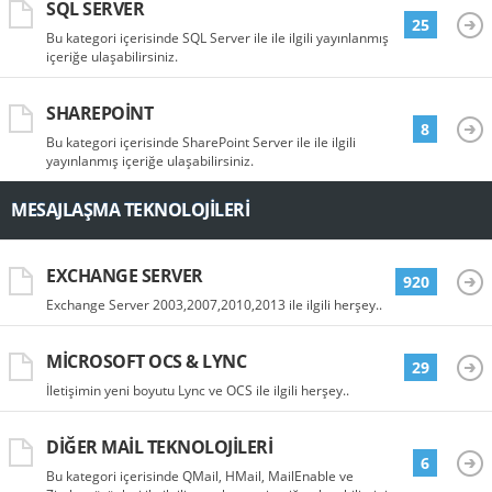
SQL SERVER
25
Bu kategori içerisinde SQL Server ile ile ilgili yayınlanmış
içeriğe ulaşabilirsiniz.
SHAREPOINT
8
Bu kategori içerisinde SharePoint Server ile ile ilgili
yayınlanmış içeriğe ulaşabilirsiniz.
MESAJLAŞMA TEKNOLOJILERI
EXCHANGE SERVER
920
Exchange Server 2003,2007,2010,2013 ile ilgili herşey..
MICROSOFT OCS & LYNC
29
İletişimin yeni boyutu Lync ve OCS ile ilgili herşey..
DIĞER MAIL TEKNOLOJILERI
6
Bu kategori içerisinde QMail, HMail, MailEnable ve