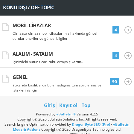
KONU DIŞI / OFF TOPIC
MOBIL CIHAZLAR
4
Olmazsa olmaz mobil cihazlarımız hakkında güncel
sorular öneriler ve güncel bilgiler..
ALALIM - SATALIM
4
İçinizdeki bütün ticari ruhu ortaya çıkartın..
GENEL
90
Yukarıda başlıklarda bulamadığınız tüm sorularınız ve
istekleriniz için
Giriş
Kayıt ol
Top
Powered by
vBulletin®
Version 4.2.5
Copyright © 2026 vBulletin Solutions Inc. All rights reserved.
Search Engine Optimisation provided by
DragonByte SEO (Pro)
-
vBulletin
Mods & Addons
Copyright © 2026 DragonByte Technologies Ltd.