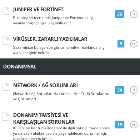
JUNIPER VE FORTINET
36
Bu kategori içerisinde Juniper ve Fortinet ile ilgili
yayınlanmış içeriğe ulaşabilirsiniz.
VIRÜSLER, ZARARLI YAZILIMLAR
9
Sisteminize bulaşan ve güncel tehditler hakkında bilgi
alabileceğiniz bölüm..
DONANIMSAL
NETWORK / AĞ SORUNLARI
34
Network / Ağ Sorunları Hakkındaki Her Türlü Sorularınız
ve Çözümleri
DONANIM TAVSIYESI VE
KARŞILAŞILAN SORUNLAR
13
Kullanılan her türlü donanım ile ilgili satın almadan önce
ya da satın aldıktan sonra yaşanabilecek durumlar için
tavsiyeler ve çözümler