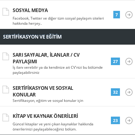
SOSYAL MEDYA
7
Facebook, Twitter ve diğer tüm sosyal paylaşım siteleri
hakkında herşey..
SERTIFIKASYON VE EĞITIM
SARI SAYFALAR, İLANLAR / CV
PAYLAŞIMI
27
İş ilanı verebilir ya da kendinize ait CV'nizi bu bölümde
paylaşabilirsiniz
SERTIFIKASYON VE SOSYAL
32
KONULAR
Sertifikasyon, eğitim ve sosyal konular için
KITAP VE KAYNAK ÖNERILERI
23
Güncel kitaplar ve yeni çıkan kaynaklar hakkında
önerilerinizi paylaşabileceğiniz bölüm.