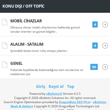
KONU DIŞI / OFF TOPIC
MOBIL CIHAZLAR
4
Olmazsa olmaz mobil cihazlarımız hakkında güncel
sorular öneriler ve güncel bilgiler..
ALALIM - SATALIM
4
İçinizdeki bütün ticari ruhu ortaya çıkartın..
GENEL
90
Yukarıda başlıklarda bulamadığınız tüm sorularınız ve
istekleriniz için
Giriş
Kayıt ol
Top
Powered by
vBulletin®
Version 4.2.5
Copyright © 2026 vBulletin Solutions Inc. All rights reserved.
Search Engine Optimisation provided by
DragonByte SEO (Pro)
-
vBulletin
Mods & Addons
Copyright © 2026 DragonByte Technologies Ltd.