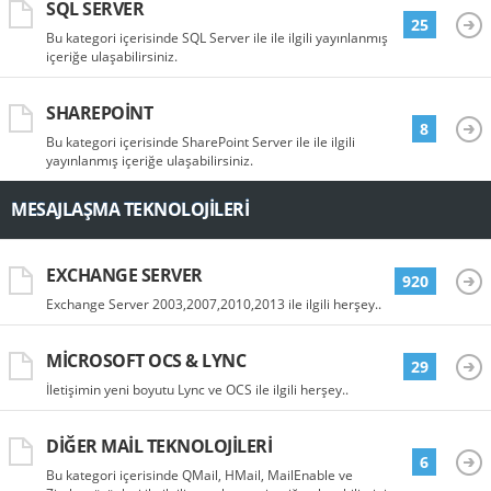
SQL SERVER
25
Bu kategori içerisinde SQL Server ile ile ilgili yayınlanmış
içeriğe ulaşabilirsiniz.
SHAREPOINT
8
Bu kategori içerisinde SharePoint Server ile ile ilgili
yayınlanmış içeriğe ulaşabilirsiniz.
MESAJLAŞMA TEKNOLOJILERI
EXCHANGE SERVER
920
Exchange Server 2003,2007,2010,2013 ile ilgili herşey..
MICROSOFT OCS & LYNC
29
İletişimin yeni boyutu Lync ve OCS ile ilgili herşey..
DIĞER MAIL TEKNOLOJILERI
6
Bu kategori içerisinde QMail, HMail, MailEnable ve