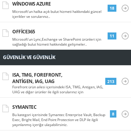
WINDOWS AZURE
18
Microsoft'un halka açık bulut hizmeti hakkındaki güncel
içerikler ve sorularınız..
OFFICE365
11
Microsoft'un Lync,Exchange ve SharePoint ürünleri için
sağladığı bulut hizmeti hakkındaki gelişmeler..
GÜVENLIK VE GÜVENLIK
ISA, TMG, FOREFRONT,
ANTIGEN, IAG, UAG
213
Forefront ürün ailesi içerisindeki ISA, TMG, Antigen, IAG,
UAG ve diğer ürünler ile ilgili sorularınız için
SYMANTEC
8
Bu kategori içerisinde Symantec Enterprise Vault, Backup
Exec, Bright Mail, End Point Protection ve DLP ile ilgili
yayınlanmış içeriğe ulaşabilirsiniz.