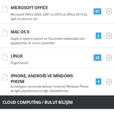
MICROSOFT OFFICE
97
Microsoft Office 2003, 2007 ve 2010 ve Office 2013 ile
ilgili sorularınız için
MAC OS X
2
Apple'ın işletim sistemi ve Yazılımları hakkındaki tüm
paylaşımlar ve sorun çözümleri
LINUX
25
Özgürsünüz!
IPHONE, ANDROID VE WINDOWS
PHONE
9
Bu kategori içerisinde Iphone, Android, Windows Phone
ile ilgili yayınlanmış içeriğe ulaşabilirsiniz.
CLOUD COMPUTING / BULUT BILIŞIM