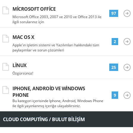
MICROSOFT OFFICE
97
Microsoft Office 2003, 2007 ve 2010 ve Office 2013 ile
ilgili sorularınız için
MAC OS X
2
Apple'ın işletim sistemi ve Yazılımları hakkındaki tüm
paylaşımlar ve sorun çözümleri
LINUX
25
Özgürsünüz!
IPHONE, ANDROID VE WINDOWS
PHONE
9
Bu kategori içerisinde Iphone, Android, Windows Phone
ile ilgili yayınlanmış içeriğe ulaşabilirsiniz.
CLOUD COMPUTING / BULUT BILIŞIM