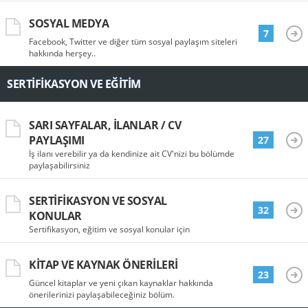
SOSYAL MEDYA
7
Facebook, Twitter ve diğer tüm sosyal paylaşım siteleri
hakkında herşey..
SERTIFIKASYON VE EĞITIM
SARI SAYFALAR, İLANLAR / CV
PAYLAŞIMI
27
İş ilanı verebilir ya da kendinize ait CV'nizi bu bölümde
paylaşabilirsiniz
SERTIFIKASYON VE SOSYAL
32
KONULAR
Sertifikasyon, eğitim ve sosyal konular için
KITAP VE KAYNAK ÖNERILERI
23
Güncel kitaplar ve yeni çıkan kaynaklar hakkında
önerilerinizi paylaşabileceğiniz bölüm.