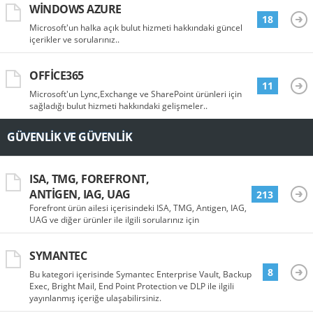
WINDOWS AZURE
18
Microsoft'un halka açık bulut hizmeti hakkındaki güncel
içerikler ve sorularınız..
OFFICE365
11
Microsoft'un Lync,Exchange ve SharePoint ürünleri için
sağladığı bulut hizmeti hakkındaki gelişmeler..
GÜVENLIK VE GÜVENLIK
ISA, TMG, FOREFRONT,
ANTIGEN, IAG, UAG
213
Forefront ürün ailesi içerisindeki ISA, TMG, Antigen, IAG,
UAG ve diğer ürünler ile ilgili sorularınız için
SYMANTEC
8
Bu kategori içerisinde Symantec Enterprise Vault, Backup
Exec, Bright Mail, End Point Protection ve DLP ile ilgili
yayınlanmış içeriğe ulaşabilirsiniz.