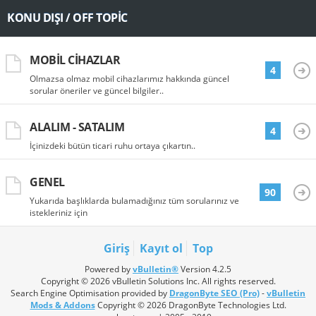
KONU DIŞI / OFF TOPIC
MOBIL CIHAZLAR
4
Olmazsa olmaz mobil cihazlarımız hakkında güncel
sorular öneriler ve güncel bilgiler..
ALALIM - SATALIM
4
İçinizdeki bütün ticari ruhu ortaya çıkartın..
GENEL
90
Yukarıda başlıklarda bulamadığınız tüm sorularınız ve
istekleriniz için
Giriş
Kayıt ol
Top
Powered by
vBulletin®
Version 4.2.5
Copyright © 2026 vBulletin Solutions Inc. All rights reserved.
Search Engine Optimisation provided by
DragonByte SEO (Pro)
-
vBulletin
Mods & Addons
Copyright © 2026 DragonByte Technologies Ltd.