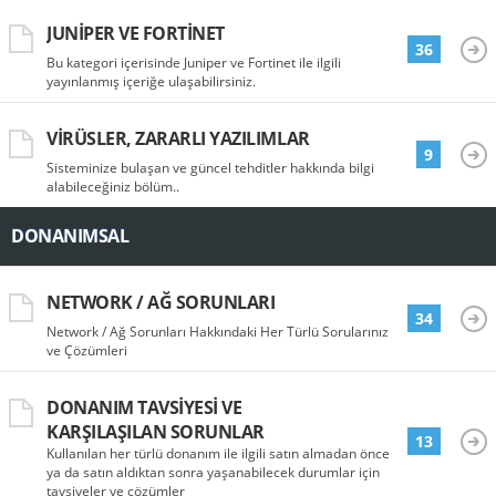
JUNIPER VE FORTINET
36
Bu kategori içerisinde Juniper ve Fortinet ile ilgili
yayınlanmış içeriğe ulaşabilirsiniz.
VIRÜSLER, ZARARLI YAZILIMLAR
9
Sisteminize bulaşan ve güncel tehditler hakkında bilgi
alabileceğiniz bölüm..
DONANIMSAL
NETWORK / AĞ SORUNLARI
34
Network / Ağ Sorunları Hakkındaki Her Türlü Sorularınız
ve Çözümleri
DONANIM TAVSIYESI VE
KARŞILAŞILAN SORUNLAR
13
Kullanılan her türlü donanım ile ilgili satın almadan önce
ya da satın aldıktan sonra yaşanabilecek durumlar için
tavsiyeler ve çözümler