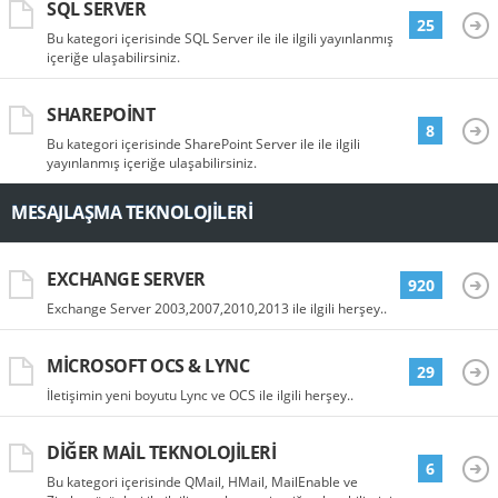
SQL SERVER
25
Bu kategori içerisinde SQL Server ile ile ilgili yayınlanmış
içeriğe ulaşabilirsiniz.
SHAREPOINT
8
Bu kategori içerisinde SharePoint Server ile ile ilgili
yayınlanmış içeriğe ulaşabilirsiniz.
MESAJLAŞMA TEKNOLOJILERI
EXCHANGE SERVER
920
Exchange Server 2003,2007,2010,2013 ile ilgili herşey..
MICROSOFT OCS & LYNC
29
İletişimin yeni boyutu Lync ve OCS ile ilgili herşey..
DIĞER MAIL TEKNOLOJILERI
6
Bu kategori içerisinde QMail, HMail, MailEnable ve