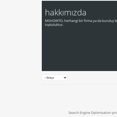
hakkımızda
MSHOWTO, herhangi bir firma ya da kuruluş ile
topluluktur.
Search Engine Optimisation pr