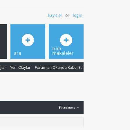
kayıt ol
or
login
tüm
ara
makaleler
jlar
Yeni Olaylar
Forumları Okundu Kabul Et
Filtreleme