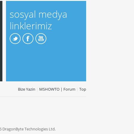
sosyal medya
linklerimiz
Bize Yazin
|
MSHOWTO | Forum
|
Top
6 DragonByte Technologies Ltd.