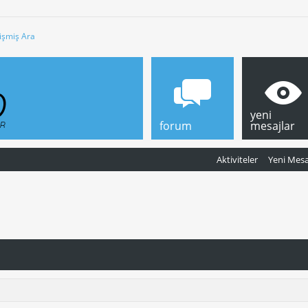
işmiş Ara
yeni
forum
mesajlar
Aktiviteler
Yeni Mesa