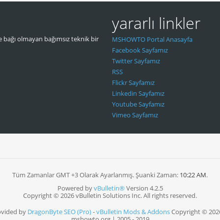
yararlı linkler
 bağı olmayan bağımsız teknik bir
MSHOWTO Portal Anasayfa
Facebook Sayfamız
Twitter Sayfamız
RSS
Flickr Sayfamız
Linkedin Sayfamız
Youtube Sayfamız
Vimeo Sayfamız
Tüm Zamanlar GMT +3 Olarak Ayarlanmış. Şuanki Zaman:
10:22 AM
.
Powered by
vBulletin®
Version 4.2.5
Copyright © 2026 vBulletin Solutions Inc. All rights reserved.
ovided by
DragonByte SEO (Pro)
-
vBulletin Mods & Addons
Copyright © 202
mshowto.org | 2005 - 2019