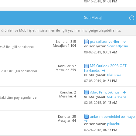
08-16-2018,
01:08 PM
Son Mesaj
rünleri ve Mobil işletim sistemleri ile ilgili yayınlanmış içeriğe ulaşabilirsiniz.
pst splitter verileri
Konular: 315
Mesajlar: 1.104
en son yazan
ScarlettJosia
 ile ilgili sorularınız
08-02-2019,
08:31 AM
MS Outlook 2003 OST
Konular: 97
Mesajlar: 359
hakkında.
013 ile ilgili sorularınız
en son yazan
dianewal
07-05-2019,
04:31 PM
iMac Print Sıkıntısı
Konular: 2
Mesajlar: 4
en son yazan
osmankara
ndaki tüm paylaşımlar ve
02-05-2015,
01:43 AM
anlatım bendekini tutmuyo
Konular: 25
Mesajlar: 64
en son yazan
pikachu
02-24-2018,
04:33 PM