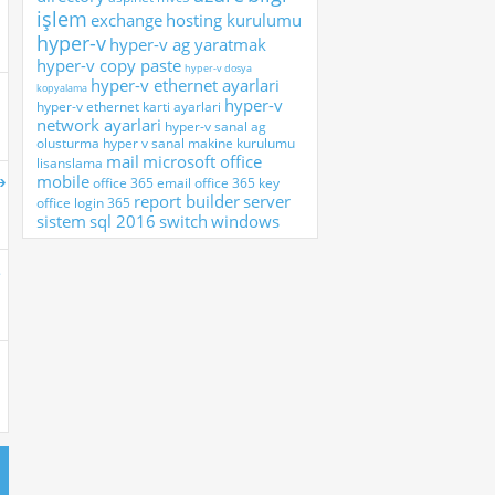
işlem
exchange
hosting kurulumu
hyper-v
hyper-v ag yaratmak
hyper-v copy paste
hyper-v dosya
hyper-v ethernet ayarlari
kopyalama
hyper-v
hyper-v ethernet karti ayarlari
network ayarlari
hyper-v sanal ag
olusturma
hyper v sanal makine kurulumu
mail
microsoft office
lisanslama
mobile
office 365 email
office 365 key
report builder
server
office login 365
sistem
sql 2016
switch
windows
.