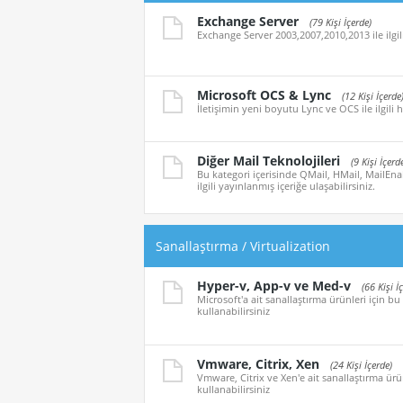
Exchange Server
(79 Kişi İçerde)
Exchange Server 2003,2007,2010,2013 ile ilgil
Microsoft OCS & Lync
(12 Kişi İçerde
İletişimin yeni boyutu Lync ve OCS ile ilgili h
Diğer Mail Teknolojileri
(9 Kişi İçerd
Bu kategori içerisinde QMail, HMail, MailEna
ilgili yayınlanmış içeriğe ulaşabilirsiniz.
Sanallaştırma / Virtualization
Hyper-v, App-v ve Med-v
(66 Kişi İ
Microsoft'a ait sanallaştırma ürünleri için bu
kullanabilirsiniz
Vmware, Citrix, Xen
(24 Kişi İçerde)
Vmware, Citrix ve Xen'e ait sanallaştırma ürün
kullanabilirsiniz