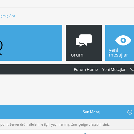
işmiş Ara
yeni
forum
mesajlar
Forum Home
Yeni Mesajlar
Y
Son Mesaj
nt Server ürün aileleri ile ilgili yayınlanmış tüm içeriğe ulaşabilirsiniz.