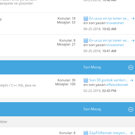
avsiyeler ve çözümler
En ucuz en iyi toner ve...
Konular: 18
e)
Mesajlar: 53
en son yazan
truvatoner
09-25-2018,
10:42 AM
En ucuz en iyi toner ve...
Konular: 8
Mesajlar: 27
en son yazan
truvatoner
09-25-2018,
10:41 AM
Son Mesaj
Son 30 günlük verileri...
Konular: 39
Mesajlar: 100
en son yazan
eflatunkonak
lphi / C++ /Vb, Java ve
02-22-2019,
02:43 PM
Son Mesaj
ikler
ZayÃ½flamak isteyen...
Konular: 8