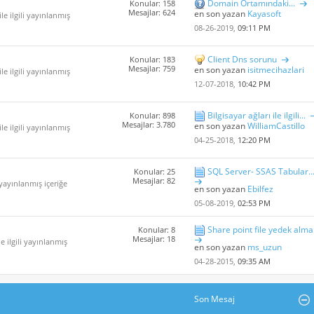
Domain Ortamındaki...
Konular: 158
Mesajlar: 624
en son yazan
Kayasoft
le ilgili yayınlanmış
08-26-2019,
09:11 PM
Client Dns sorunu
Konular: 183
Mesajlar: 759
en son yazan
isitmecihazlari
le ilgili yayınlanmış
12-07-2018,
10:42 PM
Bilgisayar ağları ile ilgili...
Konular: 898
Mesajlar: 3.780
en son yazan
WilliamCastillo
le ilgili yayınlanmış
04-25-2018,
12:20 PM
SQL Server- SSAS Tabular..
Konular: 25
Mesajlar: 82
i yayınlanmış içeriğe
en son yazan
Ebilfez
05-08-2019,
02:53 PM
Share point file yedek alma
Konular: 8
Mesajlar: 18
e ilgili yayınlanmış
en son yazan
ms_uzun
04-28-2015,
09:35 AM
Son Mesaj