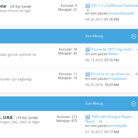
iOS 7.1.2 JailBreak Hakkınd
one
Konular: 9
(24 Kişi İçerde)
Mesajlar: 21
ows Phone ile ilgili
en son yazan
busesultanada
04-24-2017,
01:16 PM
Son Mesaj
Azure da 5651 log nasil...
Konular: 18
Mesajlar: 42
en son yazan
Robin
aki güncel içerikler ve
08-13-2019,
07:10 PM
En ucuz en iyi toner ve...
Konular: 11
Mesajlar: 19
en son yazan
truvatoner
nleri için sağladığı
09-25-2018,
10:23 AM
Son Mesaj
TMG den Düzgün Rapor
G, UAG
Konular: 213
(19 Kişi İçerde)
Mesajlar: 875
Nasıl...
Antigen, IAG, UAG ve diğer
en son yazan
emreaydin
01-19-2017,
01:17 AM