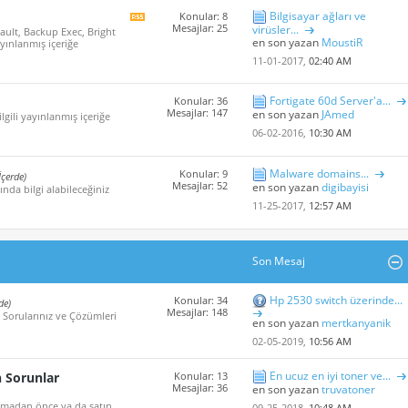
Bilgisayar ağları ve
Konular: 8
Bu
Mesajlar: 25
virüsler...
ault, Backup Exec, Bright
Forum'un
en son yazan
MoustiR
ayınlanmış içeriğe
rss
içeriğini
11-01-2017,
02:40 AM
göster
Fortigate 60d Server'a...
Konular: 36
Mesajlar: 147
en son yazan
JAmed
ilgili yayınlanmış içeriğe
06-02-2016,
10:30 AM
Malware domains...
Konular: 9
İçerde)
Mesajlar: 52
en son yazan
digibayisi
nda bilgi alabileceğiniz
11-25-2017,
12:57 AM
Son Mesaj
Hp 2530 switch üzerinde...
Konular: 34
de)
Mesajlar: 148
 Sorularınız ve Çözümleri
en son yazan
mertkanyanik
02-05-2019,
10:56 AM
En ucuz en iyi toner ve...
n Sorunlar
Konular: 13
Mesajlar: 36
en son yazan
truvatoner
 almadan önce ya da satın
09-25-2018,
10:48 AM