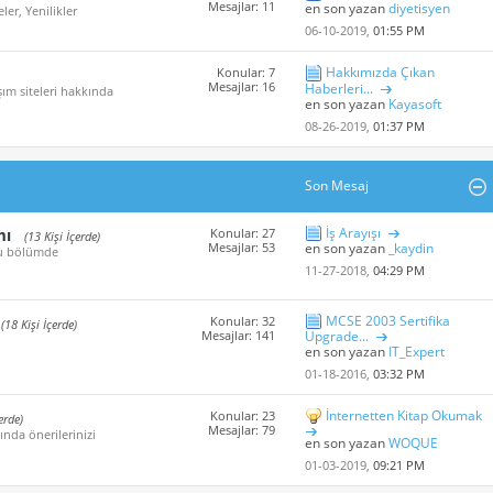
Mesajlar: 11
en son yazan
diyetisyen
er, Yenilikler
06-10-2019,
01:55 PM
Hakkımızda Çıkan
Konular: 7
Mesajlar: 16
Haberleri...
ım siteleri hakkında
en son yazan
Kayasoft
08-26-2019,
01:37 PM
Son Mesaj
İş Arayışı
mı
Konular: 27
(13 Kişi İçerde)
Mesajlar: 53
en son yazan
_kaydin
 bu bölümde
11-27-2018,
04:29 PM
MCSE 2003 Sertifika
Konular: 32
(18 Kişi İçerde)
Mesajlar: 141
Upgrade...
en son yazan
IT_Expert
01-18-2016,
03:32 PM
İnternetten Kitap Okumak
Konular: 23
erde)
Mesajlar: 79
ında önerilerinizi
en son yazan
WOQUE
01-03-2019,
09:21 PM