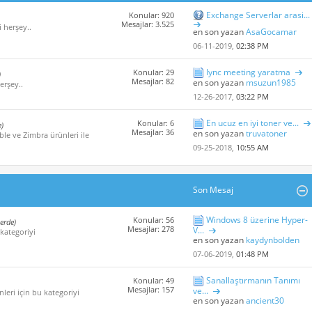
Exchange Serverlar arasi...
Konular: 920
Mesajlar: 3.525
i herşey..
en son yazan
AsaGocamar
06-11-2019,
02:38 PM
lync meeting yaratma
Konular: 29
)
Mesajlar: 82
en son yazan
msuzun1985
erşey..
12-26-2017,
03:22 PM
En ucuz en iyi toner ve...
Konular: 6
e)
Mesajlar: 36
en son yazan
truvatoner
ble ve Zimbra ürünleri ile
09-25-2018,
10:55 AM
Son Mesaj
Windows 8 üzerine Hyper-
Konular: 56
çerde)
Mesajlar: 278
V...
 kategoriyi
en son yazan
kaydynbolden
07-06-2019,
01:48 PM
Sanallaştırmanın Tanımı
Konular: 49
Mesajlar: 157
ve...
leri için bu kategoriyi
en son yazan
ancient30