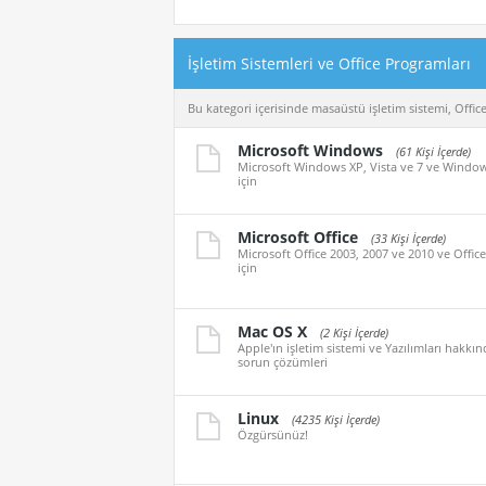
İşletim Sistemleri ve Office Programları
Bu kategori içerisinde masaüstü işletim sistemi, Office ü
Microsoft Windows
(61 Kişi İçerde)
Microsoft Windows XP, Vista ve 7 ve Windows 8
için
Microsoft Office
(33 Kişi İçerde)
Microsoft Office 2003, 2007 ve 2010 ve Office 2
için
Mac OS X
(2 Kişi İçerde)
Apple'ın işletim sistemi ve Yazılımları hakkı
sorun çözümleri
Linux
(4235 Kişi İçerde)
Özgürsünüz!