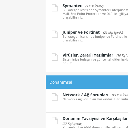
Symantec
(9 Kişi İçerde)
Bu kategori içerisinde Symantec Enterprise V
Mail, End Point Protection ve DLP ile ilgili y
ulaşabilirsiniz.
Juniper ve Fortinet
(21 Kişi İçerde)
Bu kategori içerisinde Juniper ve Fortinet ile 
ulaşabilirsiniz.
Virüsler, Zararlı Yazılımlar
(10 Kişi 
Sisteminize bulaşan ve güncel tehditler hakkı
bölüm..
Donanımsal
Network / Ağ Sorunları
(49 Kişi İçer
Network / Ağ Sorunları Hakkındaki Her Türlü
Donanım Tavsiyesi ve Karşılaşıla
(27 Kişi İçerde)
Kullanılan her türlü donanım ile ilgili satın