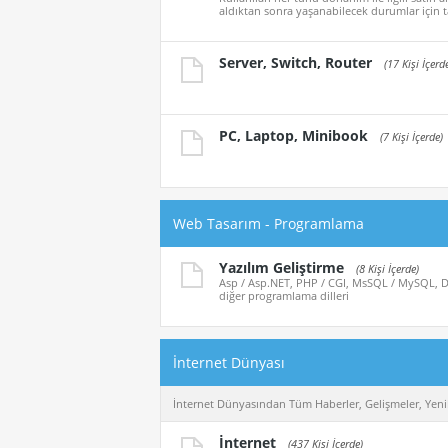
aldıktan sonra yaşanabilecek durumlar için t
Server, Switch, Router
(17 Kişi İçerd
PC, Laptop, Minibook
(7 Kişi İçerde)
Web Tasarım - Programlama
Yazılım Geliştirme
(8 Kişi İçerde)
Asp / Asp.NET, PHP / CGI, MsSQL / MySQL, De
diğer programlama dilleri
İnternet Dünyası
İnternet Dünyasından Tüm Haberler, Gelişmeler, Yenil
İnternet
(437 Kişi İçerde)