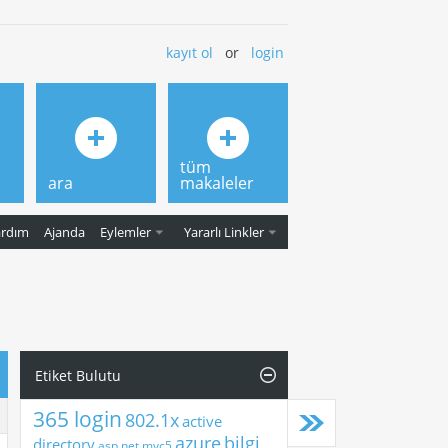
kayıt ol
or
login
tüm
ara
makaleler
ardım
Ajanda
Eylemler
Yararlı Linkler
Etiket Bulutu
365 login
802.1x
active
azure
bilgi
directory
asp.net mvc5