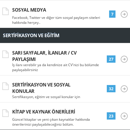
SOSYAL MEDYA
7
Facebook, Twitter ve diğer tüm sosyal paylaşım siteleri
hakkında herşey..
SERTIFIKASYON VE EĞITIM
SARI SAYFALAR, İLANLAR / CV
PAYLAŞIMI
27
İş ilanı verebilir ya da kendinize ait CV'nizi bu bölümde
paylaşabilirsiniz
SERTIFIKASYON VE SOSYAL
32
KONULAR
Sertifikasyon, eğitim ve sosyal konular için
KITAP VE KAYNAK ÖNERILERI
23
Güncel kitaplar ve yeni çıkan kaynaklar hakkında
önerilerinizi paylaşabileceğiniz bölüm.