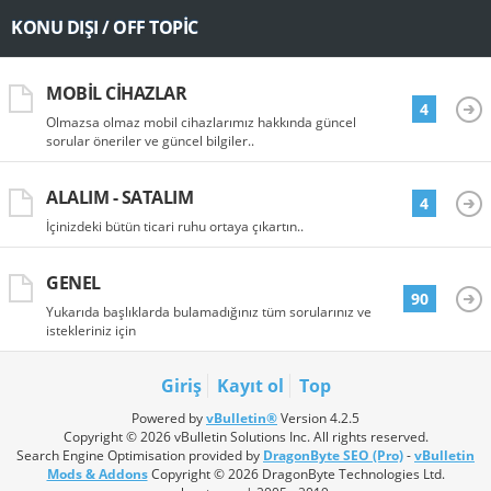
KONU DIŞI / OFF TOPIC
MOBIL CIHAZLAR
4
Olmazsa olmaz mobil cihazlarımız hakkında güncel
sorular öneriler ve güncel bilgiler..
ALALIM - SATALIM
4
İçinizdeki bütün ticari ruhu ortaya çıkartın..
GENEL
90
Yukarıda başlıklarda bulamadığınız tüm sorularınız ve
istekleriniz için
Giriş
Kayıt ol
Top
Powered by
vBulletin®
Version 4.2.5
Copyright © 2026 vBulletin Solutions Inc. All rights reserved.
Search Engine Optimisation provided by
DragonByte SEO (Pro)
-
vBulletin
Mods & Addons
Copyright © 2026 DragonByte Technologies Ltd.