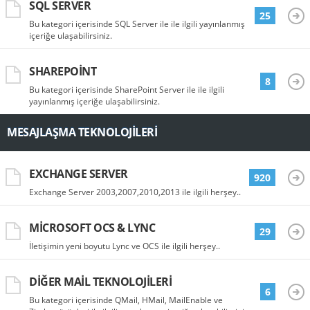
SQL SERVER
25
Bu kategori içerisinde SQL Server ile ile ilgili yayınlanmış
içeriğe ulaşabilirsiniz.
SHAREPOINT
8
Bu kategori içerisinde SharePoint Server ile ile ilgili
yayınlanmış içeriğe ulaşabilirsiniz.
MESAJLAŞMA TEKNOLOJILERI
EXCHANGE SERVER
920
Exchange Server 2003,2007,2010,2013 ile ilgili herşey..
MICROSOFT OCS & LYNC
29
İletişimin yeni boyutu Lync ve OCS ile ilgili herşey..
DIĞER MAIL TEKNOLOJILERI
6
Bu kategori içerisinde QMail, HMail, MailEnable ve