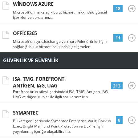
WINDOWS AZURE
18
Microsoft'un halka açık bulut hizmeti hakkındaki güncel
içerikler ve sorularınız..
OFFICE365
11
Microsoft'un Lync,Exchange ve SharePoint ürünleri için
sağladığı bulut hizmeti hakkındaki gelişmeler..
GÜVENLIK VE GÜVENLIK
ISA, TMG, FOREFRONT,
ANTIGEN, IAG, UAG
213
Forefront ürün ailesi içerisindeki ISA, TMG, Antigen, IAG,
UAG ve diğer ürünler ile ilgili sorularınız için
SYMANTEC
8
Bu kategori içerisinde Symantec Enterprise Vault, Backup
Exec, Bright Mail, End Point Protection ve DLP ile ilgili
yayınlanmış içeriğe ulaşabilirsiniz.