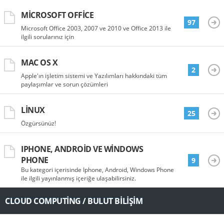
MICROSOFT OFFICE
97
Microsoft Office 2003, 2007 ve 2010 ve Office 2013 ile
ilgili sorularınız için
MAC OS X
2
Apple'ın işletim sistemi ve Yazılımları hakkındaki tüm
paylaşımlar ve sorun çözümleri
LINUX
25
Özgürsünüz!
IPHONE, ANDROID VE WINDOWS
PHONE
9
Bu kategori içerisinde Iphone, Android, Windows Phone
ile ilgili yayınlanmış içeriğe ulaşabilirsiniz.
CLOUD COMPUTING / BULUT BILIŞIM