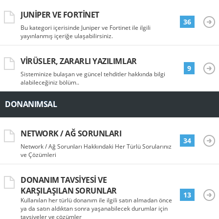
JUNIPER VE FORTINET
36
Bu kategori içerisinde Juniper ve Fortinet ile ilgili
yayınlanmış içeriğe ulaşabilirsiniz.
VIRÜSLER, ZARARLI YAZILIMLAR
9
Sisteminize bulaşan ve güncel tehditler hakkında bilgi
alabileceğiniz bölüm..
DONANIMSAL
NETWORK / AĞ SORUNLARI
34
Network / Ağ Sorunları Hakkındaki Her Türlü Sorularınız
ve Çözümleri
DONANIM TAVSIYESI VE
KARŞILAŞILAN SORUNLAR
13
Kullanılan her türlü donanım ile ilgili satın almadan önce
ya da satın aldıktan sonra yaşanabilecek durumlar için
tavsiyeler ve çözümler