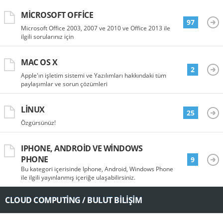
MICROSOFT OFFICE
97
Microsoft Office 2003, 2007 ve 2010 ve Office 2013 ile
ilgili sorularınız için
MAC OS X
2
Apple'ın işletim sistemi ve Yazılımları hakkındaki tüm
paylaşımlar ve sorun çözümleri
LINUX
25
Özgürsünüz!
IPHONE, ANDROID VE WINDOWS
PHONE
9
Bu kategori içerisinde Iphone, Android, Windows Phone
ile ilgili yayınlanmış içeriğe ulaşabilirsiniz.
CLOUD COMPUTING / BULUT BILIŞIM