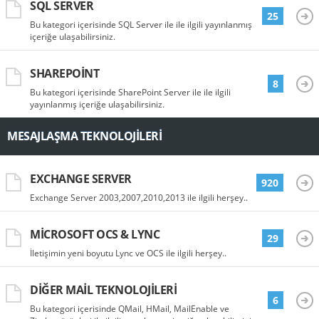
SQL SERVER
25
Bu kategori içerisinde SQL Server ile ile ilgili yayınlanmış
içeriğe ulaşabilirsiniz.
SHAREPOINT
8
Bu kategori içerisinde SharePoint Server ile ile ilgili
yayınlanmış içeriğe ulaşabilirsiniz.
MESAJLAŞMA TEKNOLOJILERI
EXCHANGE SERVER
920
Exchange Server 2003,2007,2010,2013 ile ilgili herşey..
MICROSOFT OCS & LYNC
29
İletişimin yeni boyutu Lync ve OCS ile ilgili herşey..
DIĞER MAIL TEKNOLOJILERI
6
Bu kategori içerisinde QMail, HMail, MailEnable ve