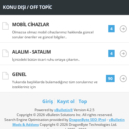
KONU DIŞI / OFF TOPIC
MOBIL CIHAZLAR
4
Olmazsa olmaz mobil cihazlarımız hakkında güncel
sorular öneriler ve güncel bilgiler..
ALALIM - SATALIM
4
İçinizdeki bütün ticari ruhu ortaya çıkartın..
GENEL
90
Yukarıda başlıklarda bulamadığınız tüm sorularınız ve
istekleriniz için
Giriş
Kayıt ol
Top
Powered by
vBulletin®
Version 4.2.5
Copyright © 2026 vBulletin Solutions Inc. All rights reserved.
Search Engine Optimisation provided by
DragonByte SEO (Pro)
-
vBulletin
Mods & Addons
Copyright © 2026 DragonByte Technologies Ltd.