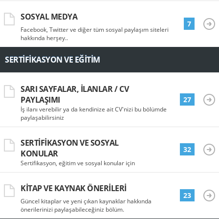
SOSYAL MEDYA
7
Facebook, Twitter ve diğer tüm sosyal paylaşım siteleri
hakkında herşey..
SERTIFIKASYON VE EĞITIM
SARI SAYFALAR, İLANLAR / CV
PAYLAŞIMI
27
İş ilanı verebilir ya da kendinize ait CV'nizi bu bölümde
paylaşabilirsiniz
SERTIFIKASYON VE SOSYAL
32
KONULAR
Sertifikasyon, eğitim ve sosyal konular için
KITAP VE KAYNAK ÖNERILERI
23
Güncel kitaplar ve yeni çıkan kaynaklar hakkında
önerilerinizi paylaşabileceğiniz bölüm.