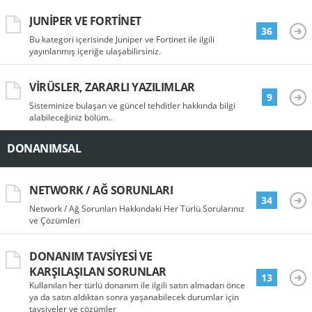
JUNIPER VE FORTINET
36
Bu kategori içerisinde Juniper ve Fortinet ile ilgili
yayınlanmış içeriğe ulaşabilirsiniz.
VIRÜSLER, ZARARLI YAZILIMLAR
9
Sisteminize bulaşan ve güncel tehditler hakkında bilgi
alabileceğiniz bölüm..
DONANIMSAL
NETWORK / AĞ SORUNLARI
34
Network / Ağ Sorunları Hakkındaki Her Türlü Sorularınız
ve Çözümleri
DONANIM TAVSIYESI VE
KARŞILAŞILAN SORUNLAR
13
Kullanılan her türlü donanım ile ilgili satın almadan önce
ya da satın aldıktan sonra yaşanabilecek durumlar için
tavsiyeler ve çözümler