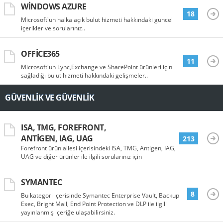
WINDOWS AZURE
18
Microsoft'un halka açık bulut hizmeti hakkındaki güncel
içerikler ve sorularınız..
OFFICE365
11
Microsoft'un Lync,Exchange ve SharePoint ürünleri için
sağladığı bulut hizmeti hakkındaki gelişmeler..
GÜVENLIK VE GÜVENLIK
ISA, TMG, FOREFRONT,
ANTIGEN, IAG, UAG
213
Forefront ürün ailesi içerisindeki ISA, TMG, Antigen, IAG,
UAG ve diğer ürünler ile ilgili sorularınız için
SYMANTEC
8
Bu kategori içerisinde Symantec Enterprise Vault, Backup
Exec, Bright Mail, End Point Protection ve DLP ile ilgili
yayınlanmış içeriğe ulaşabilirsiniz.