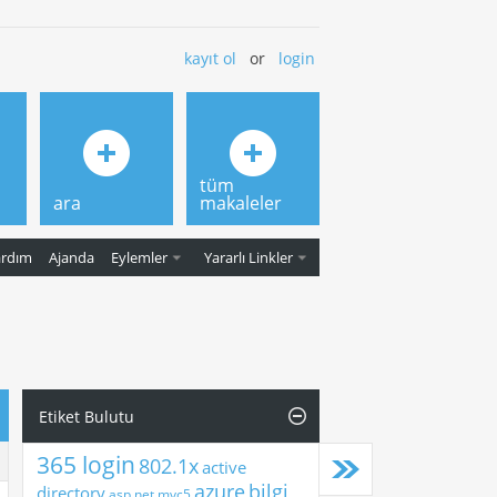
kayıt ol
or
login
tüm
ara
makaleler
ardım
Ajanda
Eylemler
Yararlı Linkler
Etiket Bulutu
365 login
802.1x
active
azure
bilgi
directory
asp.net mvc5