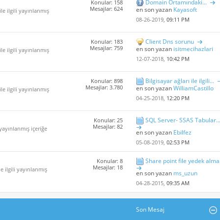
Domain Ortamındaki...
Konular: 158
Mesajlar: 624
en son yazan
Kayasoft
le ilgili yayınlanmış
08-26-2019,
09:11 PM
Client Dns sorunu
Konular: 183
Mesajlar: 759
en son yazan
isitmecihazlari
le ilgili yayınlanmış
12-07-2018,
10:42 PM
Bilgisayar ağları ile ilgili...
Konular: 898
Mesajlar: 3.780
en son yazan
WilliamCastillo
le ilgili yayınlanmış
04-25-2018,
12:20 PM
SQL Server- SSAS Tabular..
Konular: 25
Mesajlar: 82
i yayınlanmış içeriğe
en son yazan
Ebilfez
05-08-2019,
02:53 PM
Share point file yedek alma
Konular: 8
Mesajlar: 18
e ilgili yayınlanmış
en son yazan
ms_uzun
04-28-2015,
09:35 AM
Son Mesaj