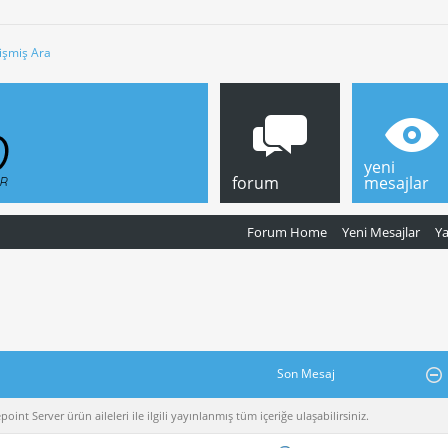
işmiş Ara
yeni
forum
mesajlar
Forum Home
Yeni Mesajlar
Y
Son Mesaj
nt Server ürün aileleri ile ilgili yayınlanmış tüm içeriğe ulaşabilirsiniz.