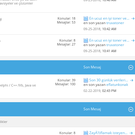
avsiyeler ve çözümler
En ucuz en iyi toner ve...
Konular: 18
e)
Mesajlar: 53
en son yazan
truvatoner
09-25-2018,
10:42 AM
En ucuz en iyi toner ve...
Konular: 8
)
Mesajlar: 27
en son yazan
truvatoner
09-25-2018,
10:41 AM
Son Mesaj
Son 30 günlük verileri...
Konular: 39
Mesajlar: 100
en son yazan
eflatunkonak
lphi / C++ /Vb, Java ve
02-22-2019,
02:43 PM
Son Mesaj
ikler
ZayÃ½flamak isteyen...
Konular: 8