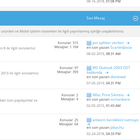
08-16-2018,
01:08 PM
Son Mesaj
rünleri ve Mobil işletim sistemleri ile ilgili yayınlanmış içeriğe ulaşabilirsiniz.
pst splitter verileri
Konular: 315
Mesajlar: 1.104
en son yazan
ScarlettJosia
 ile ilgili sorularınız
08-02-2019,
08:31 AM
MS Outlook 2003 OST
Konular: 97
Mesajlar: 359
hakkında.
013 ile ilgili sorularınız
en son yazan
dianewal
07-05-2019,
04:31 PM
iMac Print Sıkıntısı
Konular: 2
Mesajlar: 4
en son yazan
osmankara
ndaki tüm paylaşımlar ve
02-05-2015,
01:43 AM
anlatım bendekini tutmuyo
Konular: 25
Mesajlar: 64
en son yazan
pikachu
02-24-2018,
04:33 PM