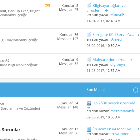
Bilgisayar ağları ve
Konular: 8
Bu
Mesajlar: 25
virüsler...
ault, Backup Exec, Bright
Forum'un
en son yazan
MoustiR
ayınlanmış içeriğe
rss
içeriğini
11-01-2017,
02:40 AM
göster
Fortigate 60d Server'a...
Konular: 36
Mesajlar: 147
en son yazan
JAmed
ilgili yayınlanmış içeriğe
06-02-2016,
10:30 AM
Malware domains...
Konular: 9
İçerde)
Mesajlar: 52
en son yazan
digibayisi
nda bilgi alabileceğiniz
11-25-2017,
12:57 AM
Son Mesaj
Hp 2530 switch üzerinde...
Konular: 34
de)
Mesajlar: 148
 Sorularınız ve Çözümleri
en son yazan
mertkanyanik
02-05-2019,
10:56 AM
En ucuz en iyi toner ve...
n Sorunlar
Konular: 13
Mesajlar: 36
en son yazan
truvatoner
 almadan önce ya da satın
09-25-2018,
10:48 AM