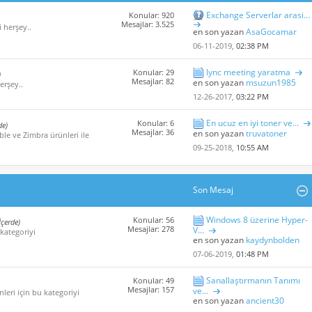
Exchange Serverlar arasi...
Konular: 920
Mesajlar: 3.525
i herşey..
en son yazan
AsaGocamar
06-11-2019,
02:38 PM
lync meeting yaratma
Konular: 29
)
Mesajlar: 82
en son yazan
msuzun1985
erşey..
12-26-2017,
03:22 PM
En ucuz en iyi toner ve...
Konular: 6
de)
Mesajlar: 36
en son yazan
truvatoner
ble ve Zimbra ürünleri ile
09-25-2018,
10:55 AM
Son Mesaj
Windows 8 üzerine Hyper-
Konular: 56
İçerde)
Mesajlar: 278
V...
 kategoriyi
en son yazan
kaydynbolden
07-06-2019,
01:48 PM
Sanallaştırmanın Tanımı
Konular: 49
Mesajlar: 157
ve...
leri için bu kategoriyi
en son yazan
ancient30