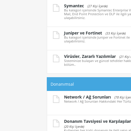
Symantec
(27 Kişi İçerde)
Bu kategori içerisinde Symantec Enterprise V
Mail, End Point Protection ve DLP ile ilgili y
ulaşabilirsiniz.
Juniper ve Fortinet
(33 Kişi İçerde)
Bu kategori içerisinde Juniper ve Fortinet ile 
ulaşabilirsiniz.
Virüsler, Zararlı Yazılımlar
(21 Kişi 
Sisteminize bulaşan ve güncel tehditler hakkı
bölüm..
Donanımsal
Network / Ağ Sorunları
(78 Kişi İçer
Network / Ağ Sorunları Hakkındaki Her Türlü
Donanım Tavsiyesi ve Karşılaşıla
(20 Kişi İçerde)
Kullanılan her türlü donanım ile ilgili satın