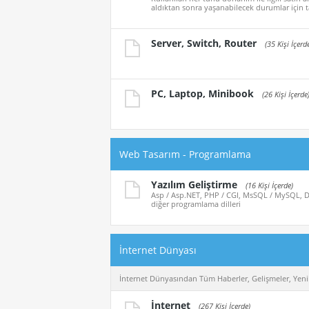
aldıktan sonra yaşanabilecek durumlar için t
Server, Switch, Router
(35 Kişi İçerd
PC, Laptop, Minibook
(26 Kişi İçerde
Web Tasarım - Programlama
Yazılım Geliştirme
(16 Kişi İçerde)
Asp / Asp.NET, PHP / CGI, MsSQL / MySQL, De
diğer programlama dilleri
İnternet Dünyası
İnternet Dünyasından Tüm Haberler, Gelişmeler, Yenil
İnternet
(267 Kişi İçerde)