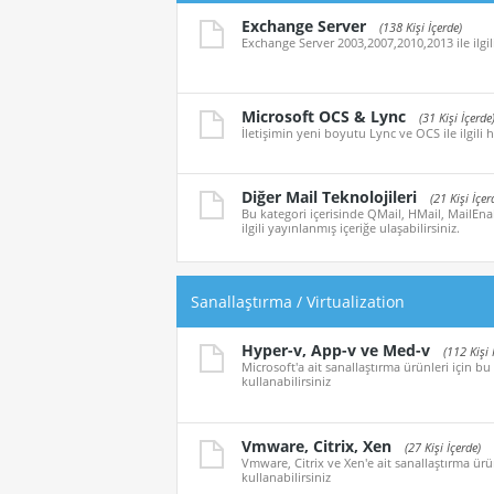
Exchange Server
(138 Kişi İçerde)
Exchange Server 2003,2007,2010,2013 ile ilgil
Microsoft OCS & Lync
(31 Kişi İçerde
İletişimin yeni boyutu Lync ve OCS ile ilgili h
Diğer Mail Teknolojileri
(21 Kişi İçer
Bu kategori içerisinde QMail, HMail, MailEna
ilgili yayınlanmış içeriğe ulaşabilirsiniz.
Sanallaştırma / Virtualization
Hyper-v, App-v ve Med-v
(112 Kişi 
Microsoft'a ait sanallaştırma ürünleri için bu
kullanabilirsiniz
Vmware, Citrix, Xen
(27 Kişi İçerde)
Vmware, Citrix ve Xen'e ait sanallaştırma ürün
kullanabilirsiniz