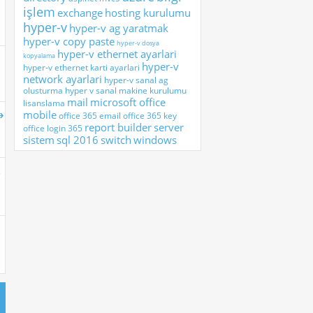
işlem
exchange
hosting kurulumu
hyper-v
hyper-v ag yaratmak
hyper-v copy paste
hyper-v dosya
hyper-v ethernet ayarlari
kopyalama
hyper-v
hyper-v ethernet karti ayarlari
network ayarlari
hyper-v sanal ag
olusturma
hyper v sanal makine kurulumu
mail
microsoft office
lisanslama
mobile
office 365 email
office 365 key
report builder
server
office login 365
sistem
sql 2016
switch
windows
.