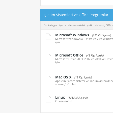
İşletim Sistemleri ve Office Programları
Bu kategori içerisinde masaüstü işletim sistemi, Office ü
Microsoft Windows
(123 Kişi İçerde)
Microsoft Windows XP, Vista ve 7 ve Windows 8
için
Microsoft Office
(48 Kişi İçerde)
Microsoft Office 2003, 2007 ve 2010 ve Office 2
için
Mac OS X
(19 Kişi İçerde)
Apple'ın işletim sistemi ve Yazılımları hakkı
sorun çözümleri
Linux
(1858 Kişi İçerde)
Özgürsünüz!