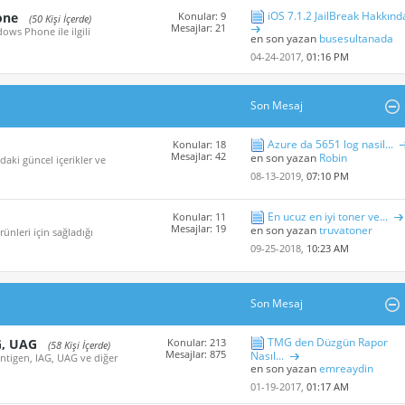
iOS 7.1.2 JailBreak Hakkınd
one
Konular: 9
(50 Kişi İçerde)
Mesajlar: 21
ows Phone ile ilgili
en son yazan
busesultanada
04-24-2017,
01:16 PM
Son Mesaj
Azure da 5651 log nasil...
Konular: 18
Mesajlar: 42
en son yazan
Robin
aki güncel içerikler ve
08-13-2019,
07:10 PM
En ucuz en iyi toner ve...
Konular: 11
Mesajlar: 19
en son yazan
truvatoner
nleri için sağladığı
09-25-2018,
10:23 AM
Son Mesaj
TMG den Düzgün Rapor
G, UAG
Konular: 213
(58 Kişi İçerde)
Mesajlar: 875
Nasıl...
Antigen, IAG, UAG ve diğer
en son yazan
emreaydin
01-19-2017,
01:17 AM