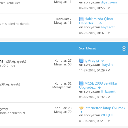
Mesajlar: 11
en son yazan
diyetisyen
er, Yenilikler
06-10-2019,
01:55 PM
Hakkımızda Çıkan
Konular: 7
Mesajlar: 16
Haberleri...
ım siteleri hakkında
en son yazan
Kayasoft
08-26-2019,
01:37 PM
Son Mesaj
İş Arayışı
mı
Konular: 27
(26 Kişi İçerde)
Mesajlar: 53
en son yazan
_kaydin
 bu bölümde
11-27-2018,
04:29 PM
MCSE 2003 Sertifika
Konular: 32
(39 Kişi İçerde)
Mesajlar: 141
Upgrade...
en son yazan
IT_Expert
01-18-2016,
03:32 PM
İnternetten Kitap Okumak
Konular: 23
İçerde)
Mesajlar: 79
ında önerilerinizi
en son yazan
WOQUE
01-03-2019,
09:21 PM