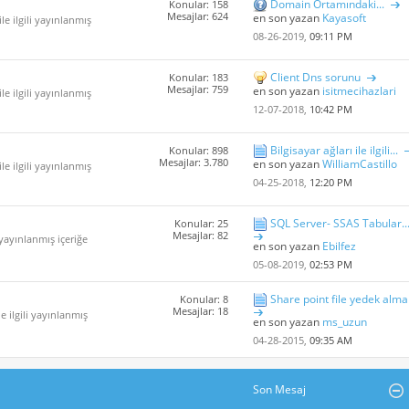
Domain Ortamındaki...
Konular: 158
Mesajlar: 624
en son yazan
Kayasoft
le ilgili yayınlanmış
08-26-2019,
09:11 PM
Client Dns sorunu
Konular: 183
Mesajlar: 759
en son yazan
isitmecihazlari
le ilgili yayınlanmış
12-07-2018,
10:42 PM
Bilgisayar ağları ile ilgili...
Konular: 898
Mesajlar: 3.780
en son yazan
WilliamCastillo
le ilgili yayınlanmış
04-25-2018,
12:20 PM
SQL Server- SSAS Tabular..
Konular: 25
Mesajlar: 82
i yayınlanmış içeriğe
en son yazan
Ebilfez
05-08-2019,
02:53 PM
Share point file yedek alma
Konular: 8
Mesajlar: 18
e ilgili yayınlanmış
en son yazan
ms_uzun
04-28-2015,
09:35 AM
Son Mesaj