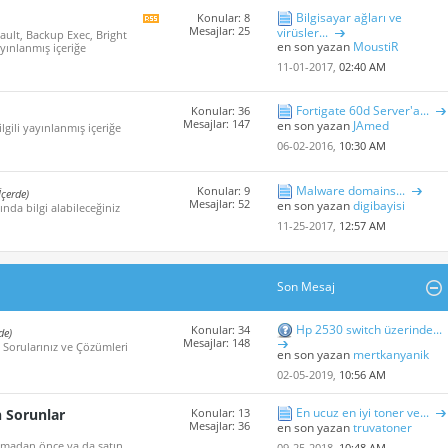
Bilgisayar ağları ve
Konular: 8
Bu
Mesajlar: 25
virüsler...
ault, Backup Exec, Bright
Forum'un
en son yazan
MoustiR
ayınlanmış içeriğe
rss
içeriğini
11-01-2017,
02:40 AM
göster
Fortigate 60d Server'a...
Konular: 36
Mesajlar: 147
en son yazan
JAmed
ilgili yayınlanmış içeriğe
06-02-2016,
10:30 AM
Malware domains...
Konular: 9
İçerde)
Mesajlar: 52
en son yazan
digibayisi
nda bilgi alabileceğiniz
11-25-2017,
12:57 AM
Son Mesaj
Hp 2530 switch üzerinde...
Konular: 34
de)
Mesajlar: 148
 Sorularınız ve Çözümleri
en son yazan
mertkanyanik
02-05-2019,
10:56 AM
En ucuz en iyi toner ve...
n Sorunlar
Konular: 13
Mesajlar: 36
en son yazan
truvatoner
 almadan önce ya da satın
09-25-2018,
10:48 AM