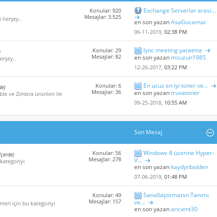
Exchange Serverlar arasi...
Konular: 920
Mesajlar: 3.525
i herşey..
en son yazan
AsaGocamar
06-11-2019,
02:38 PM
lync meeting yaratma
Konular: 29
)
Mesajlar: 82
en son yazan
msuzun1985
erşey..
12-26-2017,
03:22 PM
En ucuz en iyi toner ve...
Konular: 6
de)
Mesajlar: 36
en son yazan
truvatoner
ble ve Zimbra ürünleri ile
09-25-2018,
10:55 AM
Son Mesaj
Windows 8 üzerine Hyper-
Konular: 56
İçerde)
Mesajlar: 278
V...
 kategoriyi
en son yazan
kaydynbolden
07-06-2019,
01:48 PM
Sanallaştırmanın Tanımı
Konular: 49
Mesajlar: 157
ve...
leri için bu kategoriyi
en son yazan
ancient30