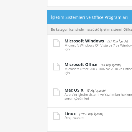
İşletim Sistemleri ve Office Programları
Bu kategori içerisinde masaüstü işletim sistemi, Office ü
Microsoft Windows
(97 Kişi İçerde)
Microsoft Windows XP, Vista ve 7 ve Windows 8
için
Microsoft Office
(44 Kişi İçerde)
Microsoft Office 2003, 2007 ve 2010 ve Office 2
için
Mac OS X
(8 Kişi İçerde)
Apple'ın işletim sistemi ve Yazılımları hakkı
sorun çözümleri
Linux
(1950 Kişi İçerde)
Özgürsünüz!