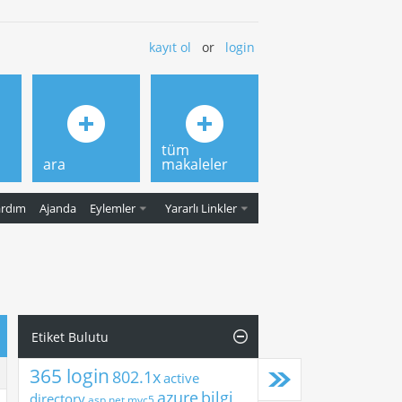
kayıt ol
or
login
tüm
ara
makaleler
ardım
Ajanda
Eylemler
Yararlı Linkler
Etiket Bulutu
365 login
802.1x
active
azure
bilgi
directory
asp.net mvc5