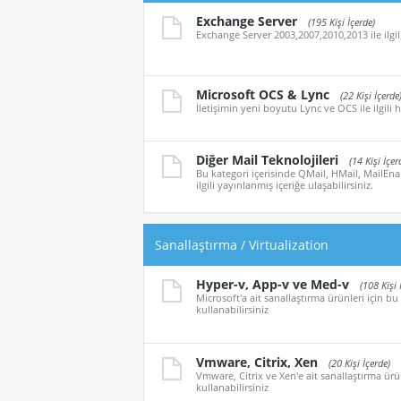
Exchange Server
(195 Kişi İçerde)
Exchange Server 2003,2007,2010,2013 ile ilgil
Microsoft OCS & Lync
(22 Kişi İçerde
İletişimin yeni boyutu Lync ve OCS ile ilgili h
Diğer Mail Teknolojileri
(14 Kişi İçer
Bu kategori içerisinde QMail, HMail, MailEna
ilgili yayınlanmış içeriğe ulaşabilirsiniz.
Sanallaştırma / Virtualization
Hyper-v, App-v ve Med-v
(108 Kişi 
Microsoft'a ait sanallaştırma ürünleri için bu
kullanabilirsiniz
Vmware, Citrix, Xen
(20 Kişi İçerde)
Vmware, Citrix ve Xen'e ait sanallaştırma ürün
kullanabilirsiniz