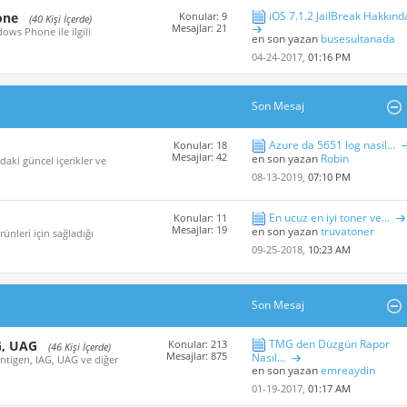
iOS 7.1.2 JailBreak Hakkınd
one
Konular: 9
(40 Kişi İçerde)
Mesajlar: 21
ows Phone ile ilgili
en son yazan
busesultanada
04-24-2017,
01:16 PM
Son Mesaj
Azure da 5651 log nasil...
Konular: 18
Mesajlar: 42
en son yazan
Robin
aki güncel içerikler ve
08-13-2019,
07:10 PM
En ucuz en iyi toner ve...
Konular: 11
Mesajlar: 19
en son yazan
truvatoner
nleri için sağladığı
09-25-2018,
10:23 AM
Son Mesaj
TMG den Düzgün Rapor
G, UAG
Konular: 213
(46 Kişi İçerde)
Mesajlar: 875
Nasıl...
Antigen, IAG, UAG ve diğer
en son yazan
emreaydin
01-19-2017,
01:17 AM