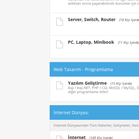
aldıktan sonra yaşanabilecek durumlar için t
Server, Switch, Router
(18 Kişi İçerd
PC, Laptop, Minibook
(11 Kişi İçerde
Web Tasarım - Programlama
Yazılım Geliştirme
(15 Kişi İçerde)
Asp / Asp.NET, PHP / CGI, MsSQL / MySQL, De
diğer programlama dilleri
İnternet Dünyası
İnternet Dünyasından Tüm Haberler, Gelişmeler, Yenil
İnternet
(149 Kişi İçerde)