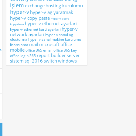
işlem
exchange
hosting kurulumu
hyper-v
hyper-v ag yaratmak
hyper-v copy paste
hyper-v dosya
hyper-v ethernet ayarlari
kopyalama
hyper-v
hyper-v ethernet karti ayarlari
network ayarlari
hyper-v sanal ag
olusturma
hyper v sanal makine kurulumu
mail
microsoft office
lisanslama
mobile
office 365 email
office 365 key
report builder
server
office login 365
sistem
sql 2016
switch
windows
.