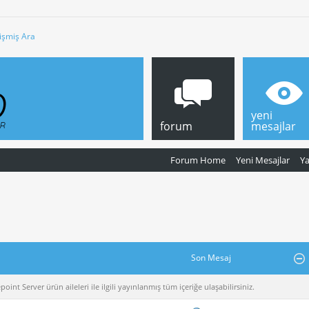
işmiş Ara
yeni
forum
mesajlar
Forum Home
Yeni Mesajlar
Y
Son Mesaj
nt Server ürün aileleri ile ilgili yayınlanmış tüm içeriğe ulaşabilirsiniz.