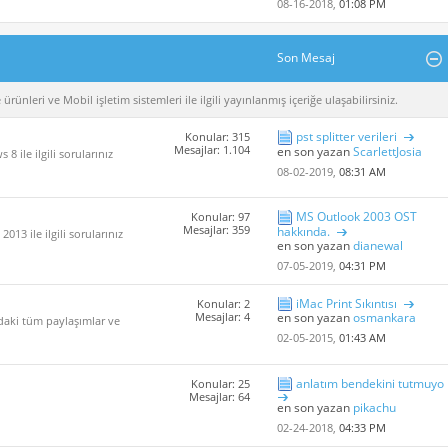
08-16-2018,
01:08 PM
Son Mesaj
rünleri ve Mobil işletim sistemleri ile ilgili yayınlanmış içeriğe ulaşabilirsiniz.
pst splitter verileri
Konular: 315
Mesajlar: 1.104
en son yazan
ScarlettJosia
 ile ilgili sorularınız
08-02-2019,
08:31 AM
MS Outlook 2003 OST
Konular: 97
Mesajlar: 359
hakkında.
013 ile ilgili sorularınız
en son yazan
dianewal
07-05-2019,
04:31 PM
iMac Print Sıkıntısı
Konular: 2
Mesajlar: 4
en son yazan
osmankara
ndaki tüm paylaşımlar ve
02-05-2015,
01:43 AM
anlatım bendekini tutmuyo
Konular: 25
Mesajlar: 64
en son yazan
pikachu
02-24-2018,
04:33 PM