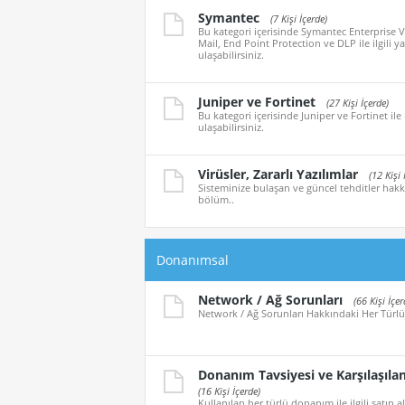
Symantec
(7 Kişi İçerde)
Bu kategori içerisinde Symantec Enterprise V
Mail, End Point Protection ve DLP ile ilgili y
ulaşabilirsiniz.
Juniper ve Fortinet
(27 Kişi İçerde)
Bu kategori içerisinde Juniper ve Fortinet ile 
ulaşabilirsiniz.
Virüsler, Zararlı Yazılımlar
(12 Kişi 
Sisteminize bulaşan ve güncel tehditler hakkı
bölüm..
Donanımsal
Network / Ağ Sorunları
(66 Kişi İçer
Network / Ağ Sorunları Hakkındaki Her Türlü
Donanım Tavsiyesi ve Karşılaşıla
(16 Kişi İçerde)
Kullanılan her türlü donanım ile ilgili satın