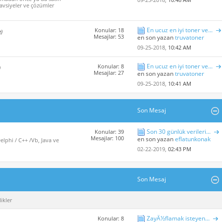
avsiyeler ve çözümler
En ucuz en iyi toner ve...
Konular: 18
e)
Mesajlar: 53
en son yazan
truvatoner
09-25-2018,
10:42 AM
En ucuz en iyi toner ve...
Konular: 8
)
Mesajlar: 27
en son yazan
truvatoner
09-25-2018,
10:41 AM
Son Mesaj
Son 30 günlük verileri...
Konular: 39
Mesajlar: 100
en son yazan
eflatunkonak
lphi / C++ /Vb, Java ve
02-22-2019,
02:43 PM
Son Mesaj
ikler
ZayÃ½flamak isteyen...
Konular: 8