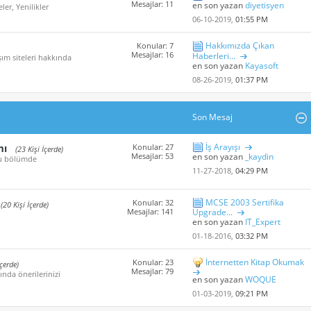
Mesajlar: 11
en son yazan
diyetisyen
er, Yenilikler
06-10-2019,
01:55 PM
Hakkımızda Çıkan
Konular: 7
Mesajlar: 16
Haberleri...
ım siteleri hakkında
en son yazan
Kayasoft
08-26-2019,
01:37 PM
Son Mesaj
İş Arayışı
mı
Konular: 27
(23 Kişi İçerde)
Mesajlar: 53
en son yazan
_kaydin
 bu bölümde
11-27-2018,
04:29 PM
MCSE 2003 Sertifika
Konular: 32
(20 Kişi İçerde)
Mesajlar: 141
Upgrade...
en son yazan
IT_Expert
01-18-2016,
03:32 PM
İnternetten Kitap Okumak
Konular: 23
İçerde)
Mesajlar: 79
ında önerilerinizi
en son yazan
WOQUE
01-03-2019,
09:21 PM