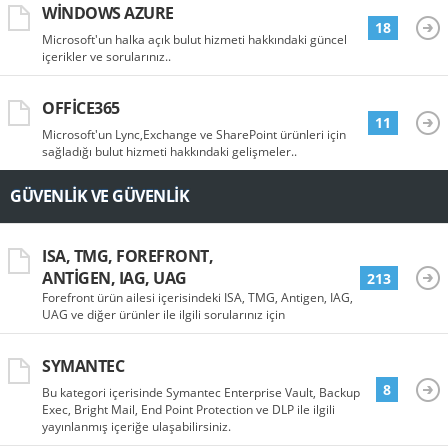
WINDOWS AZURE
18
Microsoft'un halka açık bulut hizmeti hakkındaki güncel
içerikler ve sorularınız..
OFFICE365
11
Microsoft'un Lync,Exchange ve SharePoint ürünleri için
sağladığı bulut hizmeti hakkındaki gelişmeler..
GÜVENLIK VE GÜVENLIK
ISA, TMG, FOREFRONT,
ANTIGEN, IAG, UAG
213
Forefront ürün ailesi içerisindeki ISA, TMG, Antigen, IAG,
UAG ve diğer ürünler ile ilgili sorularınız için
SYMANTEC
8
Bu kategori içerisinde Symantec Enterprise Vault, Backup
Exec, Bright Mail, End Point Protection ve DLP ile ilgili
yayınlanmış içeriğe ulaşabilirsiniz.