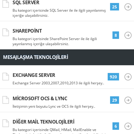
SQL SERVER
25
Bu kategori içerisinde SQL Server ile ile ilgili yayınlanmış
içeriğe ulaşabilirsiniz.
SHAREPOINT
8
Bu kategori içerisinde SharePoint Server ile ile ilgili
yayınlanmış içeriğe ulaşabilirsiniz.
MESAJLAŞMA TEKNOLOJILERI
EXCHANGE SERVER
920
Exchange Server 2003,2007,2010,2013 ile ilgili herşey..
MICROSOFT OCS & LYNC
29
İletişimin yeni boyutu Lync ve OCS ile ilgili herşey..
DIĞER MAIL TEKNOLOJILERI
6
Bu kategori içerisinde QMail, HMail, MailEnable ve