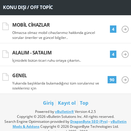
KONU DIŞI / OFF TOPIC
MOBIL CIHAZLAR
4
Olmazsa olmaz mobil cihazlarımız hakkında güncel
sorular öneriler ve güncel bilgiler..
ALALIM - SATALIM
4
İçinizdeki bütün ticari ruhu ortaya çıkartın..
GENEL
90
Yukarıda başlıklarda bulamadığınız tüm sorularınız ve
istekleriniz için
Giriş
Kayıt ol
Top
Powered by
vBulletin®
Version 4.2.5
Copyright © 2026 vBulletin Solutions Inc. All rights reserved.
Search Engine Optimisation provided by
DragonByte SEO (Pro)
-
vBulletin
Mods & Addons
Copyright © 2026 DragonByte Technologies Ltd.