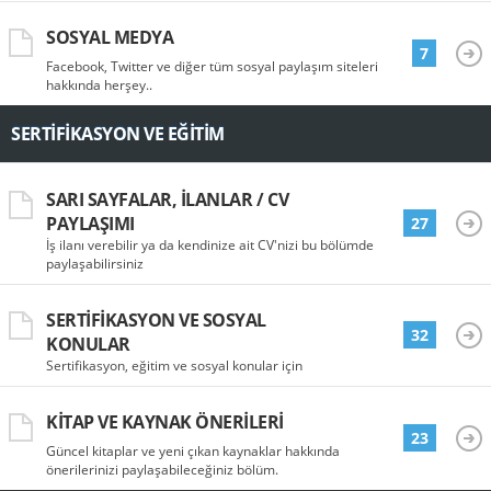
SOSYAL MEDYA
7
Facebook, Twitter ve diğer tüm sosyal paylaşım siteleri
hakkında herşey..
SERTIFIKASYON VE EĞITIM
SARI SAYFALAR, İLANLAR / CV
PAYLAŞIMI
27
İş ilanı verebilir ya da kendinize ait CV'nizi bu bölümde
paylaşabilirsiniz
SERTIFIKASYON VE SOSYAL
32
KONULAR
Sertifikasyon, eğitim ve sosyal konular için
KITAP VE KAYNAK ÖNERILERI
23
Güncel kitaplar ve yeni çıkan kaynaklar hakkında
önerilerinizi paylaşabileceğiniz bölüm.