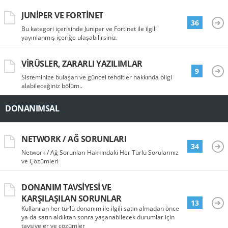
JUNIPER VE FORTINET
36
Bu kategori içerisinde Juniper ve Fortinet ile ilgili
yayınlanmış içeriğe ulaşabilirsiniz.
VIRÜSLER, ZARARLI YAZILIMLAR
9
Sisteminize bulaşan ve güncel tehditler hakkında bilgi
alabileceğiniz bölüm..
DONANIMSAL
NETWORK / AĞ SORUNLARI
34
Network / Ağ Sorunları Hakkındaki Her Türlü Sorularınız
ve Çözümleri
DONANIM TAVSIYESI VE
KARŞILAŞILAN SORUNLAR
13
Kullanılan her türlü donanım ile ilgili satın almadan önce
ya da satın aldıktan sonra yaşanabilecek durumlar için
tavsiyeler ve çözümler