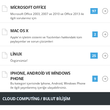
MICROSOFT OFFICE
97
Microsoft Office 2003, 2007 ve 2010 ve Office 2013 ile
ilgili sorularınız için
MAC OS X
2
Apple'ın işletim sistemi ve Yazılımları hakkındaki tüm
paylaşımlar ve sorun çözümleri
LINUX
25
Özgürsünüz!
IPHONE, ANDROID VE WINDOWS
PHONE
9
Bu kategori içerisinde Iphone, Android, Windows Phone
ile ilgili yayınlanmış içeriğe ulaşabilirsiniz.
CLOUD COMPUTING / BULUT BILIŞIM