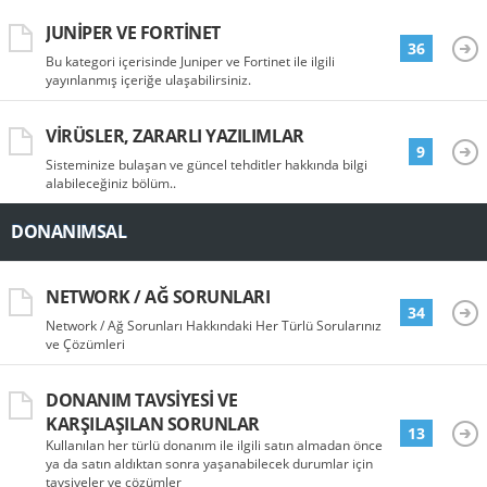
JUNIPER VE FORTINET
36
Bu kategori içerisinde Juniper ve Fortinet ile ilgili
yayınlanmış içeriğe ulaşabilirsiniz.
VIRÜSLER, ZARARLI YAZILIMLAR
9
Sisteminize bulaşan ve güncel tehditler hakkında bilgi
alabileceğiniz bölüm..
DONANIMSAL
NETWORK / AĞ SORUNLARI
34
Network / Ağ Sorunları Hakkındaki Her Türlü Sorularınız
ve Çözümleri
DONANIM TAVSIYESI VE
KARŞILAŞILAN SORUNLAR
13
Kullanılan her türlü donanım ile ilgili satın almadan önce
ya da satın aldıktan sonra yaşanabilecek durumlar için
tavsiyeler ve çözümler