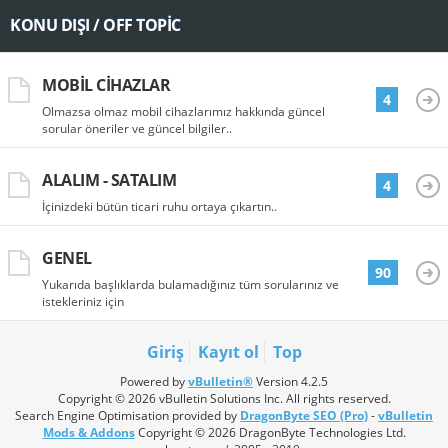
KONU DIŞI / OFF TOPIC
MOBIL CIHAZLAR
4
Olmazsa olmaz mobil cihazlarımız hakkında güncel
sorular öneriler ve güncel bilgiler..
ALALIM - SATALIM
4
İçinizdeki bütün ticari ruhu ortaya çıkartın..
GENEL
90
Yukarıda başlıklarda bulamadığınız tüm sorularınız ve
istekleriniz için
Giriş
Kayıt ol
Top
Powered by
vBulletin®
Version 4.2.5
Copyright © 2026 vBulletin Solutions Inc. All rights reserved.
Search Engine Optimisation provided by
DragonByte SEO (Pro)
-
vBulletin
Mods & Addons
Copyright © 2026 DragonByte Technologies Ltd.