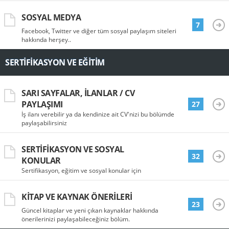
SOSYAL MEDYA
7
Facebook, Twitter ve diğer tüm sosyal paylaşım siteleri
hakkında herşey..
SERTIFIKASYON VE EĞITIM
SARI SAYFALAR, İLANLAR / CV
PAYLAŞIMI
27
İş ilanı verebilir ya da kendinize ait CV'nizi bu bölümde
paylaşabilirsiniz
SERTIFIKASYON VE SOSYAL
32
KONULAR
Sertifikasyon, eğitim ve sosyal konular için
KITAP VE KAYNAK ÖNERILERI
23
Güncel kitaplar ve yeni çıkan kaynaklar hakkında
önerilerinizi paylaşabileceğiniz bölüm.