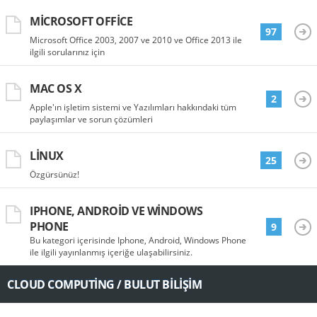
MICROSOFT OFFICE
97
Microsoft Office 2003, 2007 ve 2010 ve Office 2013 ile
ilgili sorularınız için
MAC OS X
2
Apple'ın işletim sistemi ve Yazılımları hakkındaki tüm
paylaşımlar ve sorun çözümleri
LINUX
25
Özgürsünüz!
IPHONE, ANDROID VE WINDOWS
PHONE
9
Bu kategori içerisinde Iphone, Android, Windows Phone
ile ilgili yayınlanmış içeriğe ulaşabilirsiniz.
CLOUD COMPUTING / BULUT BILIŞIM