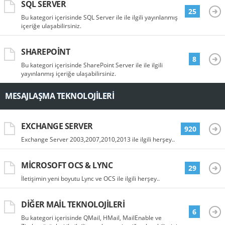
SQL SERVER
25
Bu kategori içerisinde SQL Server ile ile ilgili yayınlanmış
içeriğe ulaşabilirsiniz.
SHAREPOINT
8
Bu kategori içerisinde SharePoint Server ile ile ilgili
yayınlanmış içeriğe ulaşabilirsiniz.
MESAJLAŞMA TEKNOLOJILERI
EXCHANGE SERVER
920
Exchange Server 2003,2007,2010,2013 ile ilgili herşey..
MICROSOFT OCS & LYNC
29
İletişimin yeni boyutu Lync ve OCS ile ilgili herşey..
DIĞER MAIL TEKNOLOJILERI
6
Bu kategori içerisinde QMail, HMail, MailEnable ve