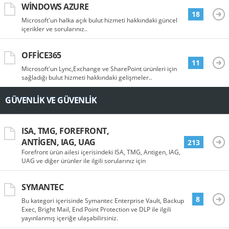
WINDOWS AZURE
18
Microsoft'un halka açık bulut hizmeti hakkındaki güncel
içerikler ve sorularınız..
OFFICE365
11
Microsoft'un Lync,Exchange ve SharePoint ürünleri için
sağladığı bulut hizmeti hakkındaki gelişmeler..
GÜVENLIK VE GÜVENLIK
ISA, TMG, FOREFRONT,
ANTIGEN, IAG, UAG
213
Forefront ürün ailesi içerisindeki ISA, TMG, Antigen, IAG,
UAG ve diğer ürünler ile ilgili sorularınız için
SYMANTEC
8
Bu kategori içerisinde Symantec Enterprise Vault, Backup
Exec, Bright Mail, End Point Protection ve DLP ile ilgili
yayınlanmış içeriğe ulaşabilirsiniz.